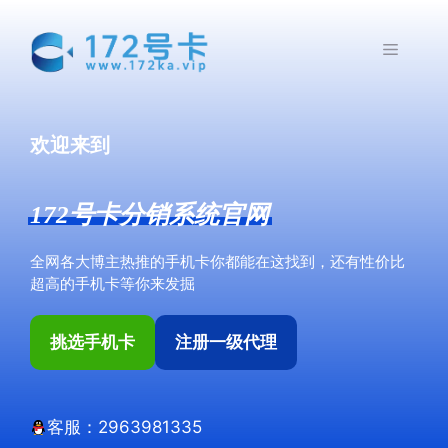
跳
至
菜
内
容
单
欢迎来到
172号卡分销系统官网
全网各大博主热推的手机卡你都能在这找到，还有性价比
超高的手机卡等你来发掘
挑选手机卡
注册一级代理
客服：2963981335