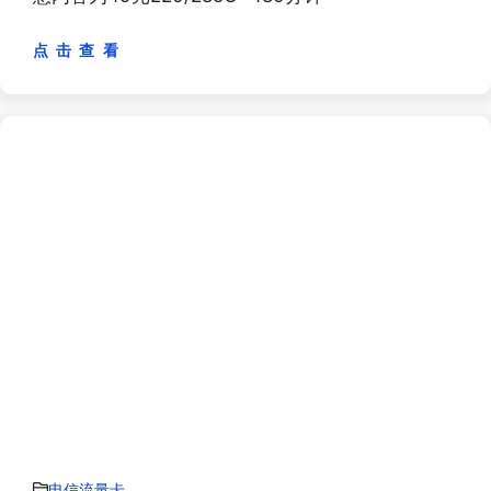
点 击 查 看
电信流量卡