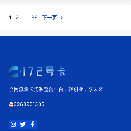
页
页
页
1
2
…
36
下一页
→
面
面
面
全网流量卡资源整合平台，轻创业，享未来
2963981335