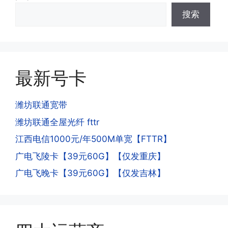
·3.激活后话费和流量怎么没到?或者流量
搜索
少了?
·4.为什么手机卡刚激活60天内不能换手
答:这是属于正常现象，属于刚激活到账
机和卡槽?不能频繁打电话?不能频繁注
延期，所有话费和流量会在72小时之内
册APP?
到账，仅针对首月才会延迟到账，次月起
答:这是为了打击电信诈骗。那些诈骗分
就是月初1-3号自动到账;查看流量少了，
最新号卡
子拿到手机卡，他必须打很多电话才可以
是因为激活当月的流量会按照您激活剩余
去骗人。他必须注册很多APP才可以去骗
的天数折算到账，次月就会全额到账，留
人。他们是用专业设备插手机卡打的，所
潍坊联通宽带
意流量到账时间，避免在未到账之前使用
以会经常换卡槽换设备。所以基于这些特
潍坊联通全屋光纤 fttr
超出额外扣费哦。
点，运营商系统会识别到，如果你有类似
江西电信1000元/年500M单宽【FTTR】
的异常使用行为，就会让你二次认证。二
次认证是为了证明你本人在使用这张卡。
广电飞陵卡【39元60G】【仅发重庆】
一般二次认证的流程是本人使用这张卡的
·4.实际扣费月租
广电飞晚卡【39元60G】【仅发吉林】
流量，通过运营商链接刷人脸，拍身份证
答:
件，来证明是本人在使用。具体可以网上
(1)首月扣费:电信是首月免费，联通是按
搜索关键词:断卡行动。
原套餐折算后扣费，移动是全月全价扣
费;具体可以参考详情图，每款产品扣费