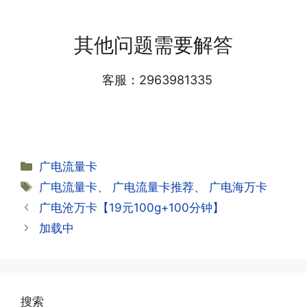
·1.我该怎么缴费?
需要等待运营商人工审核，审核通过后就
答:仅首次充值需要在专属渠道或者快递
会下发短信到你的手机上，告知你办理的
其他问题需要解答
小哥处参加活动充值，后续充值就是任意
详细套餐，这就说明已激活成功!耗时一
渠道官方充值即可，支付宝，微信或者营
般10-30分钟，晚上激活就需要等第二天
业厅都可以;
客服：2963981335
早上才可以进行人工审核;快递激活的基
本上当时就可以操作成功;如果插卡还是
无法使用，可以关机重启或者拔插卡重新
·2.不用了，我想要注销怎么办?有没有合
试试。
约期?
答:联通和电信大部分支持异地注销，电
分
广电流量卡
信大部分都没有合约期，每一个卡的产品
·2.激活成功了，我怎么查套餐呢?
类
标
广电流量卡
、
广电流量卡推荐
、
广电海万卡
资料都有详细的注销流程和注意事项;
答:下载对应运营商的官方手机营业厅
签
广电沧万卡【19元100g+100分钟】
APP,进行登录绑定，登录后可以在主页
查询到流量和话费是否正常到账;如果未
加载中
到，耐心等待48小时后，再刷新app即
·3.注销后，会不会影响我的信誉?
可;
答:不会的，提交注销后号码就会自动回
收，不影响你后续办理新卡。
搜索