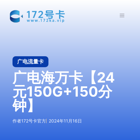
跳
至
菜
内
容
单
广电流量卡
广电海万卡【24
元150G+150分
钟】
作者
172号卡官方
2024年11月16日