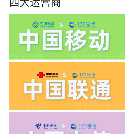
四大运营商
有差异
(2)如下几种情况是不返费的:返费前停
机、关机、注销、违章单停、未再专属渠
道首充的情况下都是不能正常返费的并且
逾期不可补返费。
·5.我的返费为什么还没有到?
答:先核查首次是否按照宣传图所正常参
加活动充值，其次是否状态是否一直保持
正常，然后是核实是否是已过返费时间，
如以上都正常就联系平台客服单独查询。
·6.领卡时详细地址怎么写容易通过审核?
答:不要低于6个字。详细地址不要写带有
城市名字的路段，比如你的地址:上海市