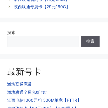
查询到流量和话费是否正常到账;如果未
陕西联通专属卡【29元160G】
到，耐心等待48小时后，再刷新app即
·3.注销后，会不会影响我的信誉?
可;
答:不会的，提交注销后号码就会自动回
收，不影响你后续办理新卡。
搜索
·3.激活后话费和流量怎么没到?或者流量
搜索
少了?
·4.为什么手机卡刚激活60天内不能换手
答:这是属于正常现象，属于刚激活到账
机和卡槽?不能频繁打电话?不能频繁注
延期，所有话费和流量会在72小时之内
册APP?
到账，仅针对首月才会延迟到账，次月起
答:这是为了打击电信诈骗。那些诈骗分
就是月初1-3号自动到账;查看流量少了，
最新号卡
子拿到手机卡，他必须打很多电话才可以
是因为激活当月的流量会按照您激活剩余
去骗人。他必须注册很多APP才可以去骗
的天数折算到账，次月就会全额到账，留
人。他们是用专业设备插手机卡打的，所
潍坊联通宽带
意流量到账时间，避免在未到账之前使用
以会经常换卡槽换设备。所以基于这些特
潍坊联通全屋光纤 fttr
超出额外扣费哦。
点，运营商系统会识别到，如果你有类似
江西电信1000元/年500M单宽【FTTR】
的异常使用行为，就会让你二次认证。二
次认证是为了证明你本人在使用这张卡。