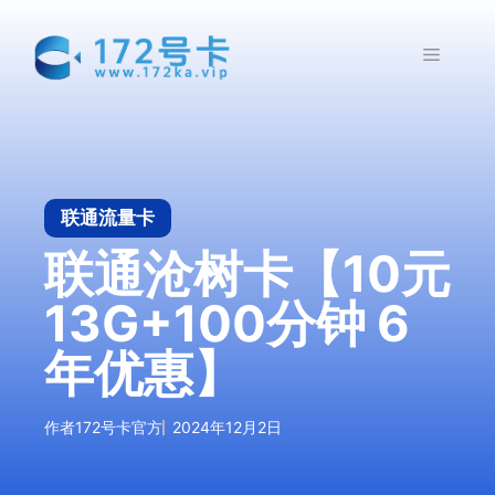
跳
至
菜
内
容
单
联通流量卡
联通沧树卡【10元
13G+100分钟 6
年优惠】
作者
172号卡官方
2024年12月2日