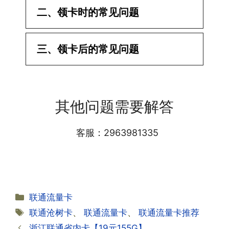
二、领卡时的常见问题
·1.已经操作激活了怎么没有网?还不能使
三、领卡后的常见问题
用呢?
答:提交激活认证后，属于半激活状态，
·1.我该怎么缴费?
需要等待运营商人工审核，审核通过后就
答:仅首次充值需要在专属渠道或者快递
会下发短信到你的手机上，告知你办理的
其他问题需要解答
小哥处参加活动充值，后续充值就是任意
详细套餐，这就说明已激活成功!耗时一
渠道官方充值即可，支付宝，微信或者营
般10-30分钟，晚上激活就需要等第二天
业厅都可以;
客服：2963981335
早上才可以进行人工审核;快递激活的基
本上当时就可以操作成功;如果插卡还是
无法使用，可以关机重启或者拔插卡重新
·2.不用了，我想要注销怎么办?有没有合
试试。
约期?
答:联通和电信大部分支持异地注销，电
分
联通流量卡
信大部分都没有合约期，每一个卡的产品
·2.激活成功了，我怎么查套餐呢?
类
标
联通沧树卡
、
联通流量卡
、
联通流量卡推荐
资料都有详细的注销流程和注意事项;
答:下载对应运营商的官方手机营业厅
签
浙江联通省内卡【19元155G】
APP,进行登录绑定，登录后可以在主页