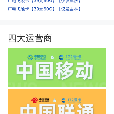
广电飞陵卡【39元60G】【仅发重庆】
一般二次认证的流程是本人使用这张卡的
·4.实际扣费月租
广电飞晚卡【39元60G】【仅发吉林】
流量，通过运营商链接刷人脸，拍身份证
答:
件，来证明是本人在使用。具体可以网上
(1)首月扣费:电信是首月免费，联通是按
搜索关键词:断卡行动。
原套餐折算后扣费，移动是全月全价扣
费;具体可以参考详情图，每款产品扣费
四大运营商
有差异
(2)如下几种情况是不返费的:返费前停
机、关机、注销、违章单停、未再专属渠
道首充的情况下都是不能正常返费的并且
逾期不可补返费。
·5.我的返费为什么还没有到?
答:先核查首次是否按照宣传图所正常参
加活动充值，其次是否状态是否一直保持
正常，然后是核实是否是已过返费时间，
如以上都正常就联系平台客服单独查询。