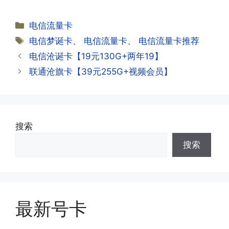
试试。
约期?
答:联通和电信大部分支持异地注销，电
分
电信流量卡
信大部分都没有合约期，每一个卡的产品
·2.激活成功了，我怎么查套餐呢?
类
标
电信梦诞卡
、
电信流量卡
、
电信流量卡推荐
资料都有详细的注销流程和注意事项;
答:下载对应运营商的官方手机营业厅
签
电信沧诞卡【19元130G+两年19】
APP,进行登录绑定，登录后可以在主页
查询到流量和话费是否正常到账;如果未
联通沧旗卡【39元255G+视频会员】
到，耐心等待48小时后，再刷新app即
·3.注销后，会不会影响我的信誉?
可;
答:不会的，提交注销后号码就会自动回
收，不影响你后续办理新卡。
搜索
·3.激活后话费和流量怎么没到?或者流量
搜索
少了?
·4.为什么手机卡刚激活60天内不能换手
答:这是属于正常现象，属于刚激活到账
机和卡槽?不能频繁打电话?不能频繁注
延期，所有话费和流量会在72小时之内
册APP?
到账，仅针对首月才会延迟到账，次月起
答:这是为了打击电信诈骗。那些诈骗分
就是月初1-3号自动到账;查看流量少了，
最新号卡
子拿到手机卡，他必须打很多电话才可以
是因为激活当月的流量会按照您激活剩余
去骗人。他必须注册很多APP才可以去骗
的天数折算到账，次月就会全额到账，留