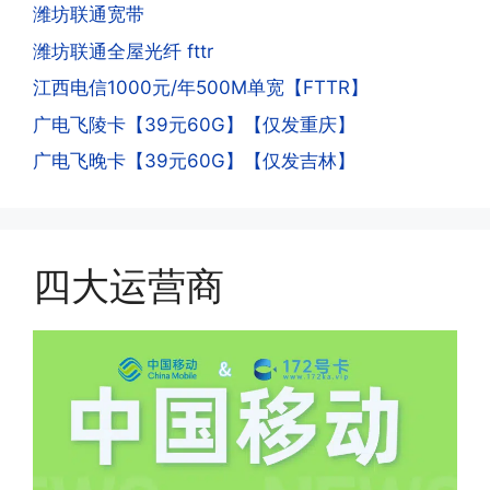
人。他们是用专业设备插手机卡打的，所
潍坊联通宽带
意流量到账时间，避免在未到账之前使用
以会经常换卡槽换设备。所以基于这些特
潍坊联通全屋光纤 fttr
超出额外扣费哦。
点，运营商系统会识别到，如果你有类似
江西电信1000元/年500M单宽【FTTR】
的异常使用行为，就会让你二次认证。二
次认证是为了证明你本人在使用这张卡。
广电飞陵卡【39元60G】【仅发重庆】
一般二次认证的流程是本人使用这张卡的
·4.实际扣费月租
广电飞晚卡【39元60G】【仅发吉林】
流量，通过运营商链接刷人脸，拍身份证
答:
件，来证明是本人在使用。具体可以网上
(1)首月扣费:电信是首月免费，联通是按
搜索关键词:断卡行动。
原套餐折算后扣费，移动是全月全价扣
费;具体可以参考详情图，每款产品扣费
四大运营商
有差异
(2)如下几种情况是不返费的:返费前停
机、关机、注销、违章单停、未再专属渠
道首充的情况下都是不能正常返费的并且
逾期不可补返费。
·5.我的返费为什么还没有到?