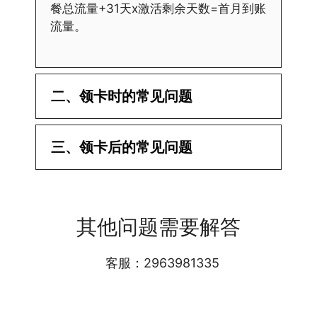
餐总流量+31天x激活剩余天数=首月到账
流量。
二、领卡时的常见问题
·1.已经操作激活了怎么没有网?还不能使
三、领卡后的常见问题
用呢?
答:提交激活认证后，属于半激活状态，
·1.我该怎么缴费?
需要等待运营商人工审核，审核通过后就
答:仅首次充值需要在专属渠道或者快递
会下发短信到你的手机上，告知你办理的
其他问题需要解答
小哥处参加活动充值，后续充值就是任意
详细套餐，这就说明已激活成功!耗时一
渠道官方充值即可，支付宝，微信或者营
般10-30分钟，晚上激活就需要等第二天
业厅都可以;
客服：2963981335
早上才可以进行人工审核;快递激活的基
本上当时就可以操作成功;如果插卡还是
无法使用，可以关机重启或者拔插卡重新
·2.不用了，我想要注销怎么办?有没有合