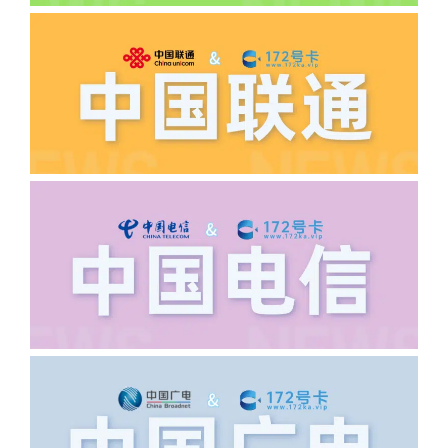
答:先核查首次是否按照宣传图所正常参
加活动充值，其次是否状态是否一直保持
正常，然后是核实是否是已过返费时间，
如以上都正常就联系平台客服单独查询。
·6.领卡时详细地址怎么写容易通过审核?
答:不要低于6个字。详细地址不要写带有
城市名字的路段，比如你的地址:上海市
浦东新区北京路33号，这样的地址就会
导致订单失败，因为在系统审核看来你在
上海怎么又写了个北京，不知道你在哪
里，所以直接订单失败。