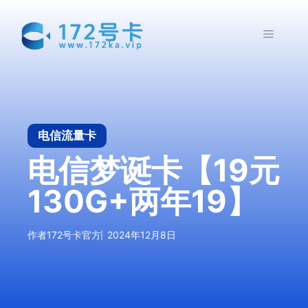
跳
至
菜
内
容
单
电信流量卡
电信梦诞卡【19元
130G+两年19】
作者
172号卡官方
2024年12月8日