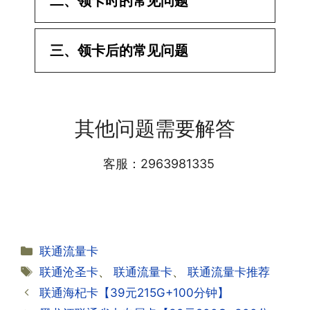
二、领卡时的常见问题
·1.已经操作激活了怎么没有网?还不能使
三、领卡后的常见问题
用呢?
答:提交激活认证后，属于半激活状态，
·1.我该怎么缴费?
需要等待运营商人工审核，审核通过后就
答:仅首次充值需要在专属渠道或者快递
会下发短信到你的手机上，告知你办理的
其他问题需要解答
小哥处参加活动充值，后续充值就是任意
详细套餐，这就说明已激活成功!耗时一
渠道官方充值即可，支付宝，微信或者营
般10-30分钟，晚上激活就需要等第二天
业厅都可以;
客服：2963981335
早上才可以进行人工审核;快递激活的基
本上当时就可以操作成功;如果插卡还是
无法使用，可以关机重启或者拔插卡重新
·2.不用了，我想要注销怎么办?有没有合
试试。
约期?
答:联通和电信大部分支持异地注销，电
分
联通流量卡
信大部分都没有合约期，每一个卡的产品
·2.激活成功了，我怎么查套餐呢?
类
标
联通沧圣卡
、
联通流量卡
、
联通流量卡推荐
资料都有详细的注销流程和注意事项;
答:下载对应运营商的官方手机营业厅
签
联通海杞卡【39元215G+100分钟】
APP,进行登录绑定，登录后可以在主页