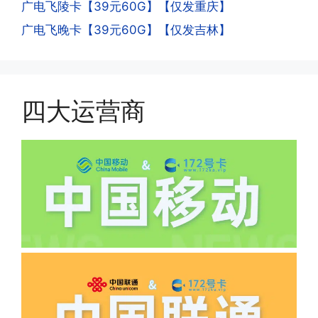
广电飞陵卡【39元60G】【仅发重庆】
流量，通过运营商链接刷人脸，拍身份证
答:
广电飞晚卡【39元60G】【仅发吉林】
件，来证明是本人在使用。具体可以网上
(1)首月扣费:电信是首月免费，联通是按
搜索关键词:断卡行动。
原套餐折算后扣费，移动是全月全价扣
费;具体可以参考详情图，每款产品扣费
有差异
四大运营商
(2)如下几种情况是不返费的:返费前停
机、关机、注销、违章单停、未再专属渠
道首充的情况下都是不能正常返费的并且
逾期不可补返费。
·5.我的返费为什么还没有到?
答:先核查首次是否按照宣传图所正常参
加活动充值，其次是否状态是否一直保持
正常，然后是核实是否是已过返费时间，
如以上都正常就联系平台客服单独查询。