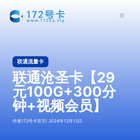
跳
至
菜
内
容
单
联通流量卡
联通沧圣卡【29
元100G+300分
钟+视频会员】
作者
172号卡官方
2024年12月13日