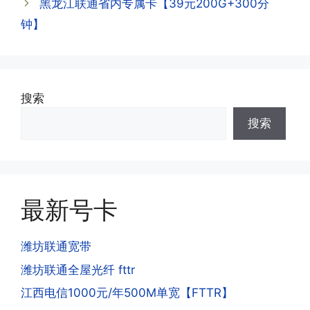
查询到流量和话费是否正常到账;如果未
黑龙江联通省内专属卡【39元200G+300分
到，耐心等待48小时后，再刷新app即
·3.注销后，会不会影响我的信誉?
钟】
可;
答:不会的，提交注销后号码就会自动回
收，不影响你后续办理新卡。
·3.激活后话费和流量怎么没到?或者流量
搜索
少了?
·4.为什么手机卡刚激活60天内不能换手
搜索
答:这是属于正常现象，属于刚激活到账
机和卡槽?不能频繁打电话?不能频繁注
延期，所有话费和流量会在72小时之内
册APP?
到账，仅针对首月才会延迟到账，次月起
答:这是为了打击电信诈骗。那些诈骗分
就是月初1-3号自动到账;查看流量少了，
子拿到手机卡，他必须打很多电话才可以
是因为激活当月的流量会按照您激活剩余
最新号卡
去骗人。他必须注册很多APP才可以去骗
的天数折算到账，次月就会全额到账，留
人。他们是用专业设备插手机卡打的，所
意流量到账时间，避免在未到账之前使用
以会经常换卡槽换设备。所以基于这些特
潍坊联通宽带
超出额外扣费哦。
点，运营商系统会识别到，如果你有类似
潍坊联通全屋光纤 fttr
的异常使用行为，就会让你二次认证。二
次认证是为了证明你本人在使用这张卡。
江西电信1000元/年500M单宽【FTTR】
一般二次认证的流程是本人使用这张卡的
·4.实际扣费月租