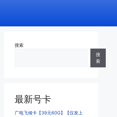
搜索
搜
索
最新号卡
广电飞倾卡【39元60G】【仅发上