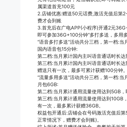
属渠道首充100元
2.店铺优惠:赠送50元话费,激活充值后第
费才会到账
3.首充后在广电APP(小程序)开通2元36
即可参加36G+100分钟“多打多送，多用
“语音多打多送”活动共分三档，第一档:
国内语音包15分钟:
第二档:当月累计国内主叫语音通话时长达到
第三档:当月累计国内主叫语音通话时长达到
赠送只有一次，最多可累计获赠100分钟
“流量多用多送”活动共分三档，第一档:
月包6GB:
第二档:当月累计通用流量使用达到5GB，即
第三档:当月累计通用流量使用达到10GB
有一次，最多累计获赠36GB。
权益包开通后:店铺会在号码激活充值后第5
正常情况下，赠费才会到账)。
综上所述:首月赠送体验金，套餐按天折算，2-