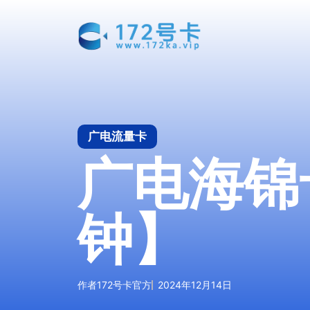
跳
至
内
容
广电流量卡
广电海锦卡
钟】
作者
172号卡官方
2024年12月14日