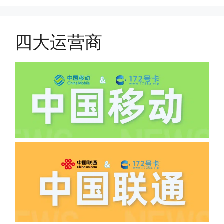
件，来证明是本人在使用。具体可以网上
(1)首月扣费:电信是首月免费，联通是按
搜索关键词:断卡行动。
原套餐折算后扣费，移动是全月全价扣
费;具体可以参考详情图，每款产品扣费
四大运营商
有差异
(2)如下几种情况是不返费的:返费前停
机、关机、注销、违章单停、未再专属渠
道首充的情况下都是不能正常返费的并且
逾期不可补返费。
·5.我的返费为什么还没有到?
答:先核查首次是否按照宣传图所正常参
加活动充值，其次是否状态是否一直保持
正常，然后是核实是否是已过返费时间，
如以上都正常就联系平台客服单独查询。