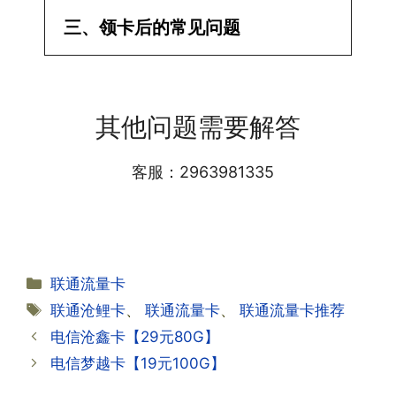
·1.已经操作激活了怎么没有网?还不能使
三、领卡后的常见问题
用呢?
答:提交激活认证后，属于半激活状态，
·1.我该怎么缴费?
需要等待运营商人工审核，审核通过后就
答:仅首次充值需要在专属渠道或者快递
会下发短信到你的手机上，告知你办理的
其他问题需要解答
小哥处参加活动充值，后续充值就是任意
详细套餐，这就说明已激活成功!耗时一
渠道官方充值即可，支付宝，微信或者营
般10-30分钟，晚上激活就需要等第二天
业厅都可以;
客服：2963981335
早上才可以进行人工审核;快递激活的基
本上当时就可以操作成功;如果插卡还是
无法使用，可以关机重启或者拔插卡重新
·2.不用了，我想要注销怎么办?有没有合
试试。
约期?
答:联通和电信大部分支持异地注销，电
分
联通流量卡
信大部分都没有合约期，每一个卡的产品
·2.激活成功了，我怎么查套餐呢?
类
标
联通沧鲤卡
、
联通流量卡
、
联通流量卡推荐
资料都有详细的注销流程和注意事项;
答:下载对应运营商的官方手机营业厅
签
电信沧鑫卡【29元80G】
APP,进行登录绑定，登录后可以在主页
查询到流量和话费是否正常到账;如果未
电信梦越卡【19元100G】
到，耐心等待48小时后，再刷新app即
·3.注销后，会不会影响我的信誉?