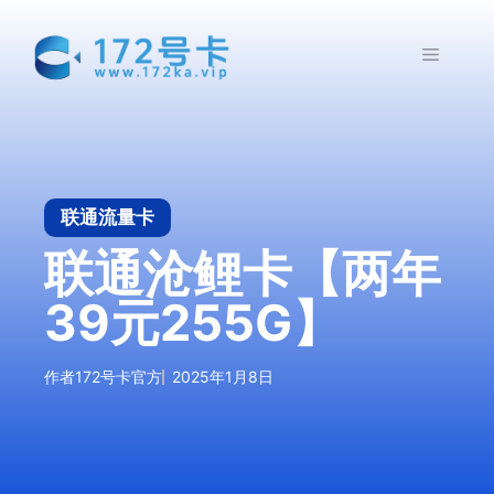
跳
至
菜
内
容
单
联通流量卡
联通沧鲤卡【两年
39元255G】
作者
172号卡官方
2025年1月8日