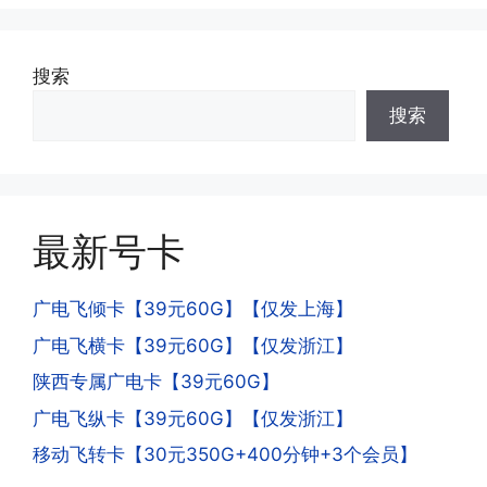
可;
答:不会的，提交注销后号码就会自动回
收，不影响你后续办理新卡。
搜索
·3.激活后话费和流量怎么没到?或者流量
搜索
少了?
·4.为什么手机卡刚激活60天内不能换手
答:这是属于正常现象，属于刚激活到账
机和卡槽?不能频繁打电话?不能频繁注
延期，所有话费和流量会在72小时之内
册APP?
到账，仅针对首月才会延迟到账，次月起
答:这是为了打击电信诈骗。那些诈骗分
就是月初1-3号自动到账;查看流量少了，
最新号卡
子拿到手机卡，他必须打很多电话才可以
是因为激活当月的流量会按照您激活剩余
去骗人。他必须注册很多APP才可以去骗
的天数折算到账，次月就会全额到账，留
人。他们是用专业设备插手机卡打的，所
广电飞倾卡【39元60G】【仅发上海】
意流量到账时间，避免在未到账之前使用
以会经常换卡槽换设备。所以基于这些特
广电飞横卡【39元60G】【仅发浙江】
超出额外扣费哦。
点，运营商系统会识别到，如果你有类似
陕西专属广电卡【39元60G】
的异常使用行为，就会让你二次认证。二
次认证是为了证明你本人在使用这张卡。
广电飞纵卡【39元60G】【仅发浙江】
一般二次认证的流程是本人使用这张卡的
·4.实际扣费月租
移动飞转卡【30元350G+400分钟+3个会员】
流量，通过运营商链接刷人脸，拍身份证
答: