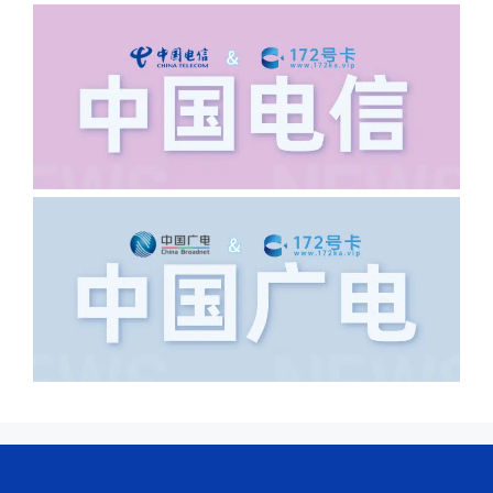
·6.领卡时详细地址怎么写容易通过审核?
答:不要低于6个字。详细地址不要写带有
城市名字的路段，比如你的地址:上海市
浦东新区北京路33号，这样的地址就会
导致订单失败，因为在系统审核看来你在
上海怎么又写了个北京，不知道你在哪
里，所以直接订单失败。