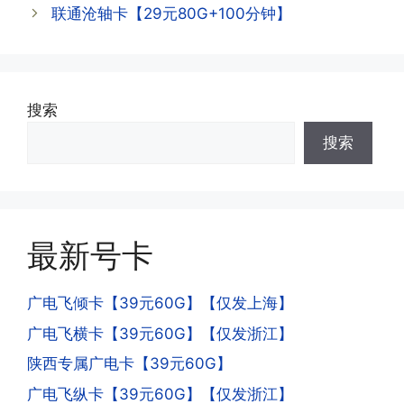
查询到流量和话费是否正常到账;如果未
联通沧轴卡【29元80G+100分钟】
到，耐心等待48小时后，再刷新app即
·3.注销后，会不会影响我的信誉?
可;
答:不会的，提交注销后号码就会自动回
收，不影响你后续办理新卡。
搜索
·3.激活后话费和流量怎么没到?或者流量
搜索
少了?
·4.为什么手机卡刚激活60天内不能换手
答:这是属于正常现象，属于刚激活到账
机和卡槽?不能频繁打电话?不能频繁注
延期，所有话费和流量会在72小时之内
册APP?
到账，仅针对首月才会延迟到账，次月起
答:这是为了打击电信诈骗。那些诈骗分
就是月初1-3号自动到账;查看流量少了，
最新号卡
子拿到手机卡，他必须打很多电话才可以
是因为激活当月的流量会按照您激活剩余
去骗人。他必须注册很多APP才可以去骗
的天数折算到账，次月就会全额到账，留
人。他们是用专业设备插手机卡打的，所
广电飞倾卡【39元60G】【仅发上海】
意流量到账时间，避免在未到账之前使用
以会经常换卡槽换设备。所以基于这些特
广电飞横卡【39元60G】【仅发浙江】
超出额外扣费哦。
点，运营商系统会识别到，如果你有类似
陕西专属广电卡【39元60G】
的异常使用行为，就会让你二次认证。二
次认证是为了证明你本人在使用这张卡。
广电飞纵卡【39元60G】【仅发浙江】