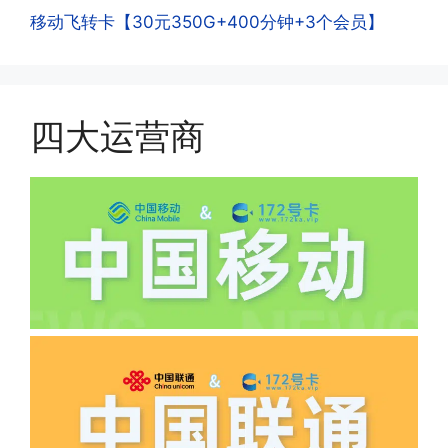
一般二次认证的流程是本人使用这张卡的
·4.实际扣费月租
移动飞转卡【30元350G+400分钟+3个会员】
流量，通过运营商链接刷人脸，拍身份证
答:
件，来证明是本人在使用。具体可以网上
(1)首月扣费:电信是首月免费，联通是按
搜索关键词:断卡行动。
原套餐折算后扣费，移动是全月全价扣
费;具体可以参考详情图，每款产品扣费
四大运营商
有差异
(2)如下几种情况是不返费的:返费前停
机、关机、注销、违章单停、未再专属渠
道首充的情况下都是不能正常返费的并且
逾期不可补返费。
·5.我的返费为什么还没有到?
答:先核查首次是否按照宣传图所正常参
加活动充值，其次是否状态是否一直保持
正常，然后是核实是否是已过返费时间，
如以上都正常就联系平台客服单独查询。