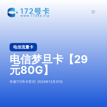
跳
至
菜
内
容
单
电信流量卡
电信梦旦卡【29
元80G】
作者
172号卡官方
2024年12月31日