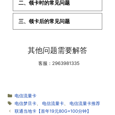
二、领卡时的常见问题
·1.已经操作激活了怎么没有网?还不能使
三、领卡后的常见问题
用呢?
答:提交激活认证后，属于半激活状态，
·1.我该怎么缴费?
需要等待运营商人工审核，审核通过后就
答:仅首次充值需要在专属渠道或者快递
会下发短信到你的手机上，告知你办理的
其他问题需要解答
小哥处参加活动充值，后续充值就是任意
详细套餐，这就说明已激活成功!耗时一
渠道官方充值即可，支付宝，微信或者营
般10-30分钟，晚上激活就需要等第二天
业厅都可以;
客服：2963981335
早上才可以进行人工审核;快递激活的基
本上当时就可以操作成功;如果插卡还是
无法使用，可以关机重启或者拔插卡重新
·2.不用了，我想要注销怎么办?有没有合
试试。
约期?
答:联通和电信大部分支持异地注销，电
分
电信流量卡
信大部分都没有合约期，每一个卡的产品
·2.激活成功了，我怎么查套餐呢?
类
标
电信梦旦卡
、
电信流量卡
、
电信流量卡推荐
资料都有详细的注销流程和注意事项;
答:下载对应运营商的官方手机营业厅
签
联通当地卡【首年19元80G+100分钟】
APP,进行登录绑定，登录后可以在主页