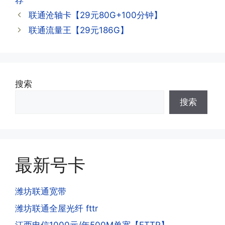
荐
APP,进行登录绑定，登录后可以在主页
查询到流量和话费是否正常到账;如果未
联通沧轴卡【29元80G+100分钟】
到，耐心等待48小时后，再刷新app即
·3.注销后，会不会影响我的信誉?
联通流量王【29元186G】
可;
答:不会的，提交注销后号码就会自动回
收，不影响你后续办理新卡。
·3.激活后话费和流量怎么没到?或者流量
搜索
少了?
·4.为什么手机卡刚激活60天内不能换手
搜索
答:这是属于正常现象，属于刚激活到账
机和卡槽?不能频繁打电话?不能频繁注
延期，所有话费和流量会在72小时之内
册APP?
到账，仅针对首月才会延迟到账，次月起
答:这是为了打击电信诈骗。那些诈骗分
就是月初1-3号自动到账;查看流量少了，
子拿到手机卡，他必须打很多电话才可以
是因为激活当月的流量会按照您激活剩余
最新号卡
去骗人。他必须注册很多APP才可以去骗
的天数折算到账，次月就会全额到账，留
人。他们是用专业设备插手机卡打的，所
意流量到账时间，避免在未到账之前使用
以会经常换卡槽换设备。所以基于这些特
潍坊联通宽带
超出额外扣费哦。
点，运营商系统会识别到，如果你有类似
潍坊联通全屋光纤 fttr
的异常使用行为，就会让你二次认证。二
次认证是为了证明你本人在使用这张卡。