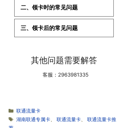
二、领卡时的常见问题
·1.已经操作激活了怎么没有网?还不能使
三、领卡后的常见问题
用呢?
答:提交激活认证后，属于半激活状态，
·1.我该怎么缴费?
需要等待运营商人工审核，审核通过后就
答:仅首次充值需要在专属渠道或者快递
会下发短信到你的手机上，告知你办理的
其他问题需要解答
小哥处参加活动充值，后续充值就是任意
详细套餐，这就说明已激活成功!耗时一
渠道官方充值即可，支付宝，微信或者营
般10-30分钟，晚上激活就需要等第二天
业厅都可以;
客服：2963981335
早上才可以进行人工审核;快递激活的基
本上当时就可以操作成功;如果插卡还是
无法使用，可以关机重启或者拔插卡重新
·2.不用了，我想要注销怎么办?有没有合
试试。
约期?
答:联通和电信大部分支持异地注销，电
分
联通流量卡
信大部分都没有合约期，每一个卡的产品
·2.激活成功了，我怎么查套餐呢?
类
标
湖南联通专属卡
、
联通流量卡
、
联通流量卡推
资料都有详细的注销流程和注意事项;
答:下载对应运营商的官方手机营业厅
签