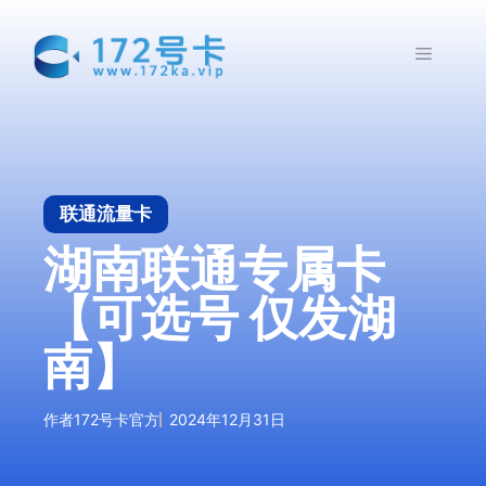
跳
至
菜
内
容
单
联通流量卡
湖南联通专属卡
【可选号 仅发湖
南】
作者
172号卡官方
2024年12月31日