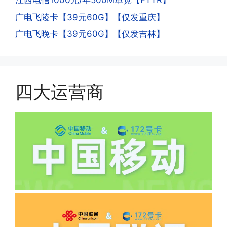
江西电信1000元/年500M单宽【FTTR】
一般二次认证的流程是本人使用这张卡的
·4.实际扣费月租
广电飞陵卡【39元60G】【仅发重庆】
流量，通过运营商链接刷人脸，拍身份证
答:
广电飞晚卡【39元60G】【仅发吉林】
件，来证明是本人在使用。具体可以网上
(1)首月扣费:电信是首月免费，联通是按
搜索关键词:断卡行动。
原套餐折算后扣费，移动是全月全价扣
费;具体可以参考详情图，每款产品扣费
有差异
四大运营商
(2)如下几种情况是不返费的:返费前停
机、关机、注销、违章单停、未再专属渠
道首充的情况下都是不能正常返费的并且
逾期不可补返费。
·5.我的返费为什么还没有到?
答:先核查首次是否按照宣传图所正常参
加活动充值，其次是否状态是否一直保持
正常，然后是核实是否是已过返费时间，
如以上都正常就联系平台客服单独查询。