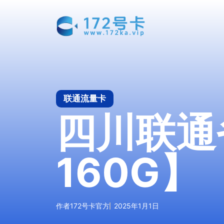
跳
至
内
容
联通流量卡
四川联通
160G】
作者
172号卡官方
2025年1月1日