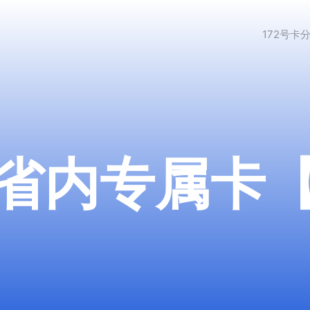
172号卡
省内专属卡【