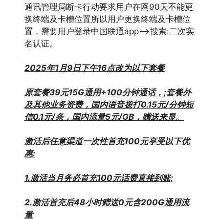
通讯管理局断卡行动要求用户在网90天不能更
换终端及卡槽位置所以用户更换终端及卡槽位
置，需要用户登录中国联通app–>搜索:二次实
名认证。
2025年1月9日下午16点改为以下套餐
原套餐39元15G通用+100分钟通话，;套餐外
及其他业务资费，国
内语音拨打0.15元/分钟短
信0.1元/条，国内流量5元/GB，赠送来
显。
激活后任意渠道一次性首充100元享受以下优
惠:
1.激活当月务必首充100元话费直接到账;
2.激活首充后48小时赠送0元含200G通用流
量