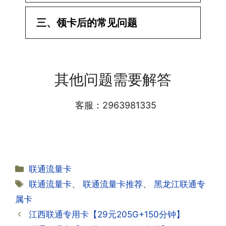
·1.已经操作激活了怎么没有网?还不能使
三、领卡后的常见问题
用呢?
答:提交激活认证后，属于半激活状态，
·1.我该怎么缴费?
需要等待运营商人工审核，审核通过后就
答:仅首次充值需要在专属渠道或者快递
会下发短信到你的手机上，告知你办理的
其他问题需要解答
小哥处参加活动充值，后续充值就是任意
详细套餐，这就说明已激活成功!耗时一
渠道官方充值即可，支付宝，微信或者营
般10-30分钟，晚上激活就需要等第二天
业厅都可以;
客服：2963981335
早上才可以进行人工审核;快递激活的基
本上当时就可以操作成功;如果插卡还是
无法使用，可以关机重启或者拔插卡重新
·2.不用了，我想要注销怎么办?有没有合
试试。
约期?
答:联通和电信大部分支持异地注销，电
分
联通流量卡
信大部分都没有合约期，每一个卡的产品
·2.激活成功了，我怎么查套餐呢?
类
标
联通流量卡
、
联通流量卡推荐
、
黑龙江联通专
资料都有详细的注销流程和注意事项;
答:下载对应运营商的官方手机营业厅
签
属卡
APP,进行登录绑定，登录后可以在主页
查询到流量和话费是否正常到账;如果未
江西联通专用卡【29元205G+150分钟】
到，耐心等待48小时后，再刷新app即