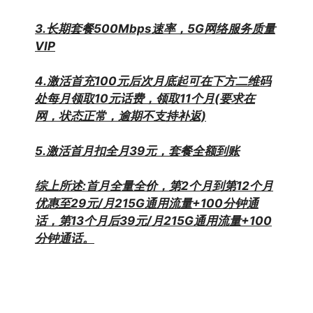
3.长期套餐500Mbps速率，5G网络服务质量
VIP
4.激活首充100元后次月底起可在下方二维码
处每月领取10元话费
，领取11个月(要求在
网，状态正常，逾期不支持补返)
5.激活首月扣全月39元，套餐全额到账
综上所述:首月全量全价，第2个月到第12个月
优惠至29元/月
215G通用流量+100分钟通
话，第13个月后39元/月215G通用流
量+100
分钟通话。