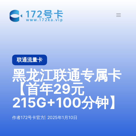
跳
至
菜
内
容
单
联通流量卡
黑龙江联通专属卡
【首年29元
215G+100分钟】
作者
172号卡官方
2025年1月10日