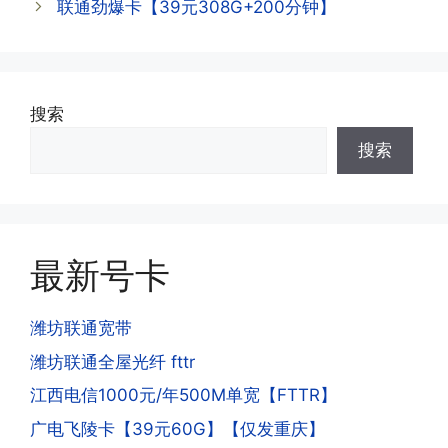
·3.注销后，会不会影响我的信誉?
联通劲爆卡【39元308G+200分钟】
可;
答:不会的，提交注销后号码就会自动回
收，不影响你后续办理新卡。
·3.激活后话费和流量怎么没到?或者流量
搜索
少了?
·4.为什么手机卡刚激活60天内不能换手
搜索
答:这是属于正常现象，属于刚激活到账
机和卡槽?不能频繁打电话?不能频繁注
延期，所有话费和流量会在72小时之内
册APP?
到账，仅针对首月才会延迟到账，次月起
答:这是为了打击电信诈骗。那些诈骗分
就是月初1-3号自动到账;查看流量少了，
子拿到手机卡，他必须打很多电话才可以
是因为激活当月的流量会按照您激活剩余
最新号卡
去骗人。他必须注册很多APP才可以去骗
的天数折算到账，次月就会全额到账，留
人。他们是用专业设备插手机卡打的，所
意流量到账时间，避免在未到账之前使用
以会经常换卡槽换设备。所以基于这些特
潍坊联通宽带
超出额外扣费哦。
点，运营商系统会识别到，如果你有类似
潍坊联通全屋光纤 fttr
的异常使用行为，就会让你二次认证。二
次认证是为了证明你本人在使用这张卡。
江西电信1000元/年500M单宽【FTTR】
一般二次认证的流程是本人使用这张卡的
·4.实际扣费月租
广电飞陵卡【39元60G】【仅发重庆】
流量，通过运营商链接刷人脸，拍身份证
答: