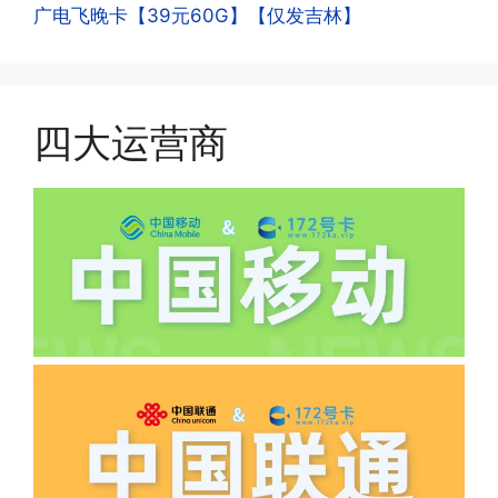
广电飞晚卡【39元60G】【仅发吉林】
件，来证明是本人在使用。具体可以网上
(1)首月扣费:电信是首月免费，联通是按
搜索关键词:断卡行动。
原套餐折算后扣费，移动是全月全价扣
费;具体可以参考详情图，每款产品扣费
有差异
四大运营商
(2)如下几种情况是不返费的:返费前停
机、关机、注销、违章单停、未再专属渠
道首充的情况下都是不能正常返费的并且
逾期不可补返费。
·5.我的返费为什么还没有到?
答:先核查首次是否按照宣传图所正常参
加活动充值，其次是否状态是否一直保持
正常，然后是核实是否是已过返费时间，
如以上都正常就联系平台客服单独查询。