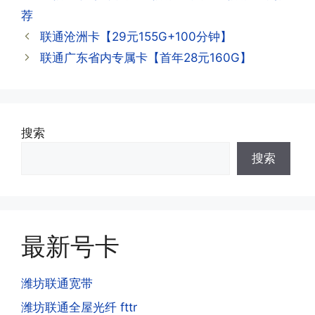
签
荐
APP,进行登录绑定，登录后可以在主页
查询到流量和话费是否正常到账;如果未
联通沧洲卡【29元155G+100分钟】
到，耐心等待48小时后，再刷新app即
·3.注销后，会不会影响我的信誉?
联通广东省内专属卡【首年28元160G】
可;
答:不会的，提交注销后号码就会自动回
收，不影响你后续办理新卡。
·3.激活后话费和流量怎么没到?或者流量
搜索
少了?
·4.为什么手机卡刚激活60天内不能换手
搜索
答:这是属于正常现象，属于刚激活到账
机和卡槽?不能频繁打电话?不能频繁注
延期，所有话费和流量会在72小时之内
册APP?
到账，仅针对首月才会延迟到账，次月起
答:这是为了打击电信诈骗。那些诈骗分
就是月初1-3号自动到账;查看流量少了，
子拿到手机卡，他必须打很多电话才可以
是因为激活当月的流量会按照您激活剩余
最新号卡
去骗人。他必须注册很多APP才可以去骗
的天数折算到账，次月就会全额到账，留
人。他们是用专业设备插手机卡打的，所
意流量到账时间，避免在未到账之前使用
以会经常换卡槽换设备。所以基于这些特
潍坊联通宽带
超出额外扣费哦。
点，运营商系统会识别到，如果你有类似
潍坊联通全屋光纤 fttr
的异常使用行为，就会让你二次认证。二