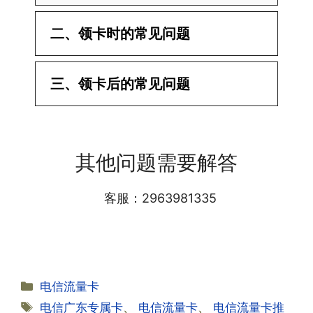
二、领卡时的常见问题
·1.已经操作激活了怎么没有网?还不能使
三、领卡后的常见问题
用呢?
答:提交激活认证后，属于半激活状态，
·1.我该怎么缴费?
需要等待运营商人工审核，审核通过后就
答:仅首次充值需要在专属渠道或者快递
会下发短信到你的手机上，告知你办理的
其他问题需要解答
小哥处参加活动充值，后续充值就是任意
详细套餐，这就说明已激活成功!耗时一
渠道官方充值即可，支付宝，微信或者营
般10-30分钟，晚上激活就需要等第二天
业厅都可以;
客服：2963981335
早上才可以进行人工审核;快递激活的基
本上当时就可以操作成功;如果插卡还是
无法使用，可以关机重启或者拔插卡重新
·2.不用了，我想要注销怎么办?有没有合
试试。
约期?
答:联通和电信大部分支持异地注销，电
分
电信流量卡
信大部分都没有合约期，每一个卡的产品
·2.激活成功了，我怎么查套餐呢?
类
标
电信广东专属卡
、
电信流量卡
、
电信流量卡推
资料都有详细的注销流程和注意事项;
答:下载对应运营商的官方手机营业厅