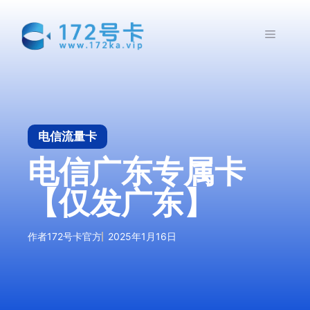
跳
至
菜
内
容
单
电信流量卡
电信广东专属卡
【仅发广东】
作者
172号卡官方
2025年1月16日