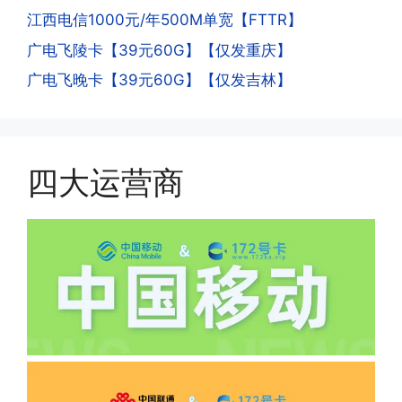
次认证是为了证明你本人在使用这张卡。
江西电信1000元/年500M单宽【FTTR】
一般二次认证的流程是本人使用这张卡的
·4.实际扣费月租
广电飞陵卡【39元60G】【仅发重庆】
流量，通过运营商链接刷人脸，拍身份证
答:
广电飞晚卡【39元60G】【仅发吉林】
件，来证明是本人在使用。具体可以网上
(1)首月扣费:电信是首月免费，联通是按
搜索关键词:断卡行动。
原套餐折算后扣费，移动是全月全价扣
费;具体可以参考详情图，每款产品扣费
有差异
四大运营商
(2)如下几种情况是不返费的:返费前停
机、关机、注销、违章单停、未再专属渠
道首充的情况下都是不能正常返费的并且
逾期不可补返费。
·5.我的返费为什么还没有到?
答:先核查首次是否按照宣传图所正常参
加活动充值，其次是否状态是否一直保持
正常，然后是核实是否是已过返费时间，