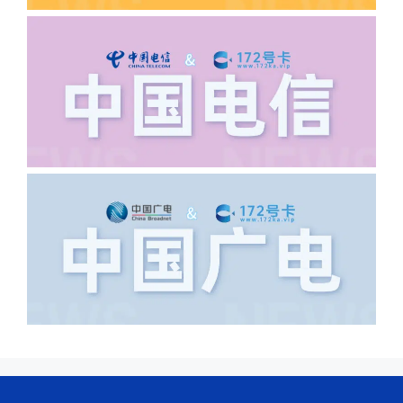
·6.领卡时详细地址怎么写容易通过审核?
答:不要低于6个字。详细地址不要写带有
城市名字的路段，比如你的地址:上海市
浦东新区北京路33号，这样的地址就会
导致订单失败，因为在系统审核看来你在
上海怎么又写了个北京，不知道你在哪
里，所以直接订单失败。