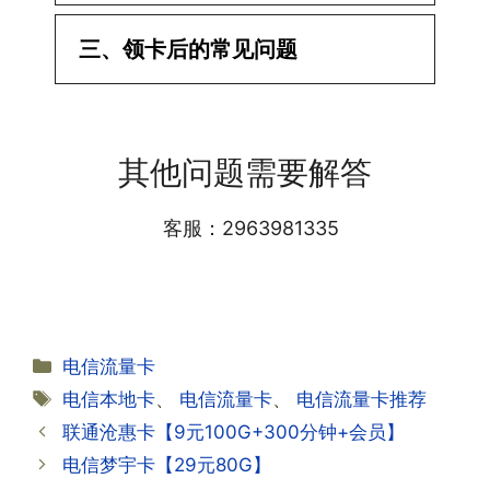
·1.已经操作激活了怎么没有网?还不能使
三、领卡后的常见问题
用呢?
答:提交激活认证后，属于半激活状态，
·1.我该怎么缴费?
需要等待运营商人工审核，审核通过后就
答:仅首次充值需要在专属渠道或者快递
会下发短信到你的手机上，告知你办理的
其他问题需要解答
小哥处参加活动充值，后续充值就是任意
详细套餐，这就说明已激活成功!耗时一
渠道官方充值即可，支付宝，微信或者营
般10-30分钟，晚上激活就需要等第二天
业厅都可以;
客服：2963981335
早上才可以进行人工审核;快递激活的基
本上当时就可以操作成功;如果插卡还是
无法使用，可以关机重启或者拔插卡重新
·2.不用了，我想要注销怎么办?有没有合
试试。
约期?
答:联通和电信大部分支持异地注销，电
分
电信流量卡
信大部分都没有合约期，每一个卡的产品
·2.激活成功了，我怎么查套餐呢?
类
标
电信本地卡
、
电信流量卡
、
电信流量卡推荐
资料都有详细的注销流程和注意事项;
答:下载对应运营商的官方手机营业厅
签
联通沧惠卡【9元100G+300分钟+会员】
APP,进行登录绑定，登录后可以在主页
查询到流量和话费是否正常到账;如果未
电信梦宇卡【29元80G】
到，耐心等待48小时后，再刷新app即