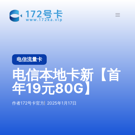
跳
至
菜
内
容
单
电信流量卡
电信本地卡新【首
年19元80G】
作者
172号卡官方
2025年1月17日