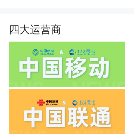
件，来证明是本人在使用。具体可以网上
(1)首月扣费:电信是首月免费，联通是按
搜索关键词:断卡行动。
原套餐折算后扣费，移动是全月全价扣
费;具体可以参考详情图，每款产品扣费
四大运营商
有差异
(2)如下几种情况是不返费的:返费前停
机、关机、注销、违章单停、未再专属渠
道首充的情况下都是不能正常返费的并且
逾期不可补返费。
·5.我的返费为什么还没有到?
答:先核查首次是否按照宣传图所正常参
加活动充值，其次是否状态是否一直保持
正常，然后是核实是否是已过返费时间，
如以上都正常就联系平台客服单独查询。