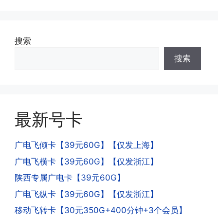
·3.注销后，会不会影响我的信誉?
可;
答:不会的，提交注销后号码就会自动回
收，不影响你后续办理新卡。
搜索
·3.激活后话费和流量怎么没到?或者流量
搜索
少了?
·4.为什么手机卡刚激活60天内不能换手
答:这是属于正常现象，属于刚激活到账
机和卡槽?不能频繁打电话?不能频繁注
延期，所有话费和流量会在72小时之内
册APP?
到账，仅针对首月才会延迟到账，次月起
答:这是为了打击电信诈骗。那些诈骗分
就是月初1-3号自动到账;查看流量少了，
最新号卡
子拿到手机卡，他必须打很多电话才可以
是因为激活当月的流量会按照您激活剩余
去骗人。他必须注册很多APP才可以去骗
的天数折算到账，次月就会全额到账，留
人。他们是用专业设备插手机卡打的，所
广电飞倾卡【39元60G】【仅发上海】
意流量到账时间，避免在未到账之前使用
以会经常换卡槽换设备。所以基于这些特
广电飞横卡【39元60G】【仅发浙江】
超出额外扣费哦。
点，运营商系统会识别到，如果你有类似
陕西专属广电卡【39元60G】
的异常使用行为，就会让你二次认证。二
次认证是为了证明你本人在使用这张卡。
广电飞纵卡【39元60G】【仅发浙江】
一般二次认证的流程是本人使用这张卡的
·4.实际扣费月租
移动飞转卡【30元350G+400分钟+3个会员】
流量，通过运营商链接刷人脸，拍身份证
答: