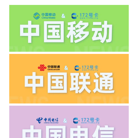
机、关机、注销、违章单停、未再专属渠
道首充的情况下都是不能正常返费的并且
逾期不可补返费。
·5.我的返费为什么还没有到?
答:先核查首次是否按照宣传图所正常参
加活动充值，其次是否状态是否一直保持
正常，然后是核实是否是已过返费时间，
如以上都正常就联系平台客服单独查询。
·6.领卡时详细地址怎么写容易通过审核?
答:不要低于6个字。详细地址不要写带有
城市名字的路段，比如你的地址:上海市
浦东新区北京路33号，这样的地址就会
导致订单失败，因为在系统审核看来你在