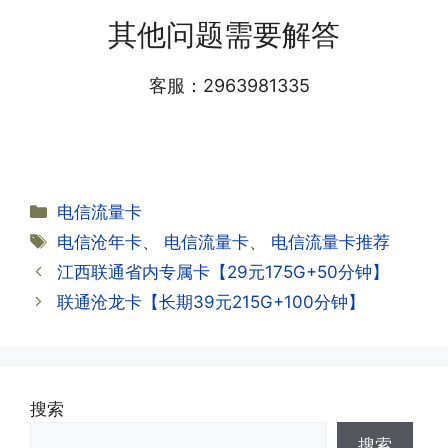
答:仅首次充值需要在专属渠道或者快递
会下发短信到你的手机上，告知你办理的
其他问题需要解答
小哥处参加活动充值，后续充值就是任意
详细套餐，这就说明已激活成功!耗时一
渠道官方充值即可，支付宝，微信或者营
般10-30分钟，晚上激活就需要等第二天
业厅都可以;
客服：2963981335
早上才可以进行人工审核;快递激活的基
本上当时就可以操作成功;如果插卡还是
无法使用，可以关机重启或者拔插卡重新
·2.不用了，我想要注销怎么办?有没有合
试试。
约期?
答:联通和电信大部分支持异地注销，电
分
电信流量卡
信大部分都没有合约期，每一个卡的产品
·2.激活成功了，我怎么查套餐呢?
类
标
电信沧年卡
、
电信流量卡
、
电信流量卡推荐
资料都有详细的注销流程和注意事项;
答:下载对应运营商的官方手机营业厅
签
江西联通省内专属卡【29元175G+50分钟】
APP,进行登录绑定，登录后可以在主页
查询到流量和话费是否正常到账;如果未
联通沧龙卡【长期39元215G+100分钟】
到，耐心等待48小时后，再刷新app即
·3.注销后，会不会影响我的信誉?
可;
答:不会的，提交注销后号码就会自动回
收，不影响你后续办理新卡。
搜索
·3.激活后话费和流量怎么没到?或者流量
搜索