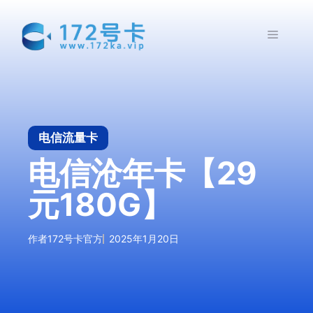
跳
至
菜
内
容
单
电信流量卡
电信沧年卡【29
元180G】
作者
172号卡官方
2025年1月20日