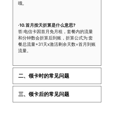
哦。
·10.首月按天折算是什么意思?
答:电信卡因首月免月租，套餐内的流量
和分钟数会折算后到账，折算公式为:套
餐总流量+31天x激活剩余天数=首月到账
流量。
二、领卡时的常见问题
·1.已经操作激活了怎么没有网?还不能使
三、领卡后的常见问题
用呢?
答:提交激活认证后，属于半激活状态，
·1.我该怎么缴费?
需要等待运营商人工审核，审核通过后就