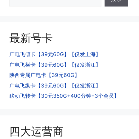
少了?
·4.为什么手机卡刚激活60天内不能换手
答:这是属于正常现象，属于刚激活到账
机和卡槽?不能频繁打电话?不能频繁注
延期，所有话费和流量会在72小时之内
册APP?
到账，仅针对首月才会延迟到账，次月起
答:这是为了打击电信诈骗。那些诈骗分
就是月初1-3号自动到账;查看流量少了，
最新号卡
子拿到手机卡，他必须打很多电话才可以
是因为激活当月的流量会按照您激活剩余
去骗人。他必须注册很多APP才可以去骗
的天数折算到账，次月就会全额到账，留
人。他们是用专业设备插手机卡打的，所
广电飞倾卡【39元60G】【仅发上海】
意流量到账时间，避免在未到账之前使用
以会经常换卡槽换设备。所以基于这些特
广电飞横卡【39元60G】【仅发浙江】
超出额外扣费哦。
点，运营商系统会识别到，如果你有类似
陕西专属广电卡【39元60G】
的异常使用行为，就会让你二次认证。二
次认证是为了证明你本人在使用这张卡。
广电飞纵卡【39元60G】【仅发浙江】
一般二次认证的流程是本人使用这张卡的
·4.实际扣费月租
移动飞转卡【30元350G+400分钟+3个会员】
流量，通过运营商链接刷人脸，拍身份证
答:
件，来证明是本人在使用。具体可以网上
(1)首月扣费:电信是首月免费，联通是按
搜索关键词:断卡行动。
原套餐折算后扣费，移动是全月全价扣
费;具体可以参考详情图，每款产品扣费
四大运营商
有差异
(2)如下几种情况是不返费的:返费前停