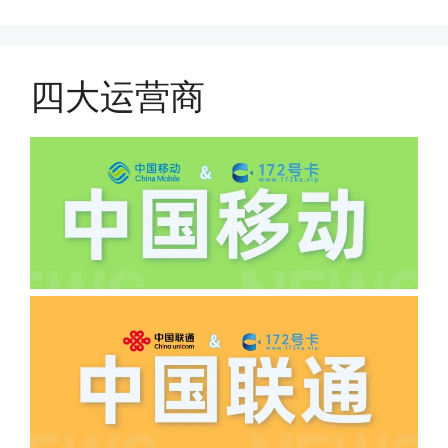
件，来证明是本人在使用。具体可以网上
(1)首月扣费:电信是首月免费，联通是按
搜索关键词:断卡行动。
原套餐折算后扣费，移动是全月全价扣
费;具体可以参考详情图，每款产品扣费
四大运营商
有差异
(2)如下几种情况是不返费的:返费前停
机、关机、注销、违章单停、未再专属渠
道首充的情况下都是不能正常返费的并且
逾期不可补返费。
·5.我的返费为什么还没有到?
答:先核查首次是否按照宣传图所正常参
加活动充值，其次是否状态是否一直保持
正常，然后是核实是否是已过返费时间，
如以上都正常就联系平台客服单独查询。