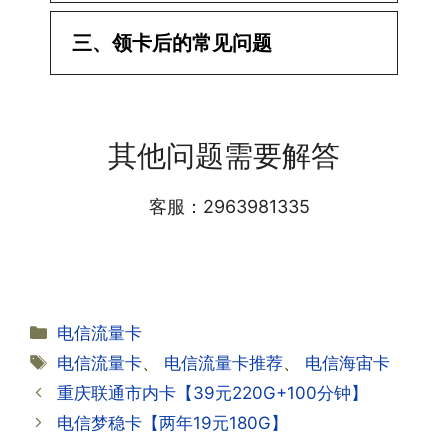
·1.已经操作激活了怎么没有网?还不能使
三、领卡后的常见问题
用呢?
答:提交激活认证后，属于半激活状态，
·1.我该怎么缴费?
需要等待运营商人工审核，审核通过后就
答:仅首次充值需要在专属渠道或者快递
会下发短信到你的手机上，告知你办理的
其他问题需要解答
小哥处参加活动充值，后续充值就是任意
详细套餐，这就说明已激活成功!耗时一
渠道官方充值即可，支付宝，微信或者营
般10-30分钟，晚上激活就需要等第二天
业厅都可以;
客服：2963981335
早上才可以进行人工审核;快递激活的基
本上当时就可以操作成功;如果插卡还是
无法使用，可以关机重启或者拔插卡重新
·2.不用了，我想要注销怎么办?有没有合
试试。
约期?
答:联通和电信大部分支持异地注销，电
分
电信流量卡
信大部分都没有合约期，每一个卡的产品
·2.激活成功了，我怎么查套餐呢?
类
标
电信流量卡
、
电信流量卡推荐
、
电信海宙卡
资料都有详细的注销流程和注意事项;
答:下载对应运营商的官方手机营业厅
签
重庆联通市内卡【39元220G+100分钟】
APP,进行登录绑定，登录后可以在主页
查询到流量和话费是否正常到账;如果未
电信梦稳卡【两年19元180G】
到，耐心等待48小时后，再刷新app即