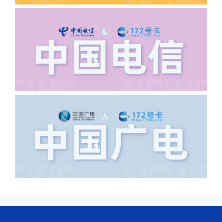
·6.领卡时详细地址怎么写容易通过审核?
答:不要低于6个字。详细地址不要写带有
城市名字的路段，比如你的地址:上海市
浦东新区北京路33号，这样的地址就会
导致订单失败，因为在系统审核看来你在
上海怎么又写了个北京，不知道你在哪
里，所以直接订单失败。