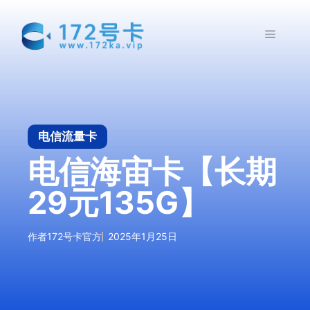
跳
至
菜
内
容
单
电信流量卡
电信海宙卡【长期
29元135G】
作者
172号卡官方
2025年1月25日