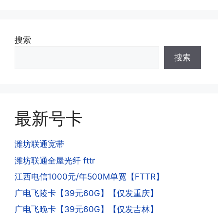
·3.注销后，会不会影响我的信誉?
可;
答:不会的，提交注销后号码就会自动回
收，不影响你后续办理新卡。
搜索
·3.激活后话费和流量怎么没到?或者流量
搜索
少了?
·4.为什么手机卡刚激活60天内不能换手
答:这是属于正常现象，属于刚激活到账
机和卡槽?不能频繁打电话?不能频繁注
延期，所有话费和流量会在72小时之内
册APP?
到账，仅针对首月才会延迟到账，次月起
答:这是为了打击电信诈骗。那些诈骗分
就是月初1-3号自动到账;查看流量少了，
最新号卡
子拿到手机卡，他必须打很多电话才可以
是因为激活当月的流量会按照您激活剩余
去骗人。他必须注册很多APP才可以去骗
的天数折算到账，次月就会全额到账，留
人。他们是用专业设备插手机卡打的，所
潍坊联通宽带
意流量到账时间，避免在未到账之前使用
以会经常换卡槽换设备。所以基于这些特
潍坊联通全屋光纤 fttr
超出额外扣费哦。
点，运营商系统会识别到，如果你有类似
江西电信1000元/年500M单宽【FTTR】
的异常使用行为，就会让你二次认证。二
次认证是为了证明你本人在使用这张卡。
广电飞陵卡【39元60G】【仅发重庆】
一般二次认证的流程是本人使用这张卡的
·4.实际扣费月租
广电飞晚卡【39元60G】【仅发吉林】
流量，通过运营商链接刷人脸，拍身份证
答: