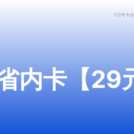
172号卡
省内卡【29元