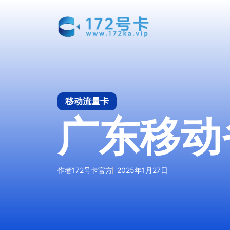
跳
至
内
容
移动流量卡
广东移动
作者
172号卡官方
2025年1月27日