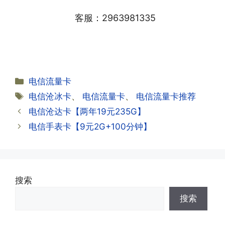
渠道官方充值即可，支付宝，微信或者营
般10-30分钟，晚上激活就需要等第二天
业厅都可以;
客服：2963981335
早上才可以进行人工审核;快递激活的基
本上当时就可以操作成功;如果插卡还是
无法使用，可以关机重启或者拔插卡重新
·2.不用了，我想要注销怎么办?有没有合
试试。
约期?
答:联通和电信大部分支持异地注销，电
分
电信流量卡
信大部分都没有合约期，每一个卡的产品
·2.激活成功了，我怎么查套餐呢?
类
标
电信沧冰卡
、
电信流量卡
、
电信流量卡推荐
资料都有详细的注销流程和注意事项;
答:下载对应运营商的官方手机营业厅
签
电信沧达卡【两年19元235G】
APP,进行登录绑定，登录后可以在主页
查询到流量和话费是否正常到账;如果未
电信手表卡【9元2G+100分钟】
到，耐心等待48小时后，再刷新app即
·3.注销后，会不会影响我的信誉?
可;
答:不会的，提交注销后号码就会自动回
收，不影响你后续办理新卡。
搜索
·3.激活后话费和流量怎么没到?或者流量
搜索
少了?
·4.为什么手机卡刚激活60天内不能换手
答:这是属于正常现象，属于刚激活到账
机和卡槽?不能频繁打电话?不能频繁注