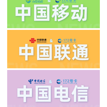
逾期不可补返费。
·5.我的返费为什么还没有到?
答:先核查首次是否按照宣传图所正常参
加活动充值，其次是否状态是否一直保持
正常，然后是核实是否是已过返费时间，
如以上都正常就联系平台客服单独查询。
·6.领卡时详细地址怎么写容易通过审核?
答:不要低于6个字。详细地址不要写带有
城市名字的路段，比如你的地址:上海市
浦东新区北京路33号，这样的地址就会
导致订单失败，因为在系统审核看来你在
上海怎么又写了个北京，不知道你在哪
里，所以直接订单失败。