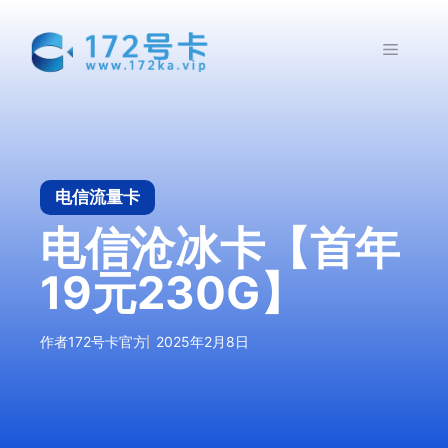
跳
至
菜
内
容
单
电信流量卡
电信沧冰卡【首年
19元230G】
作者
172号卡官方
2025年2月8日