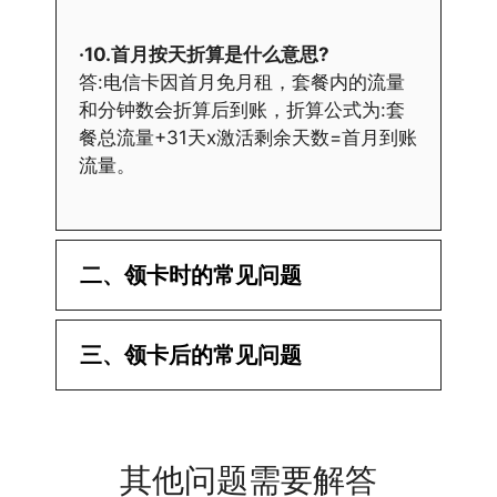
·10.首月按天折算是什么意思?
答:电信卡因首月免月租，套餐内的流量
和分钟数会折算后到账，折算公式为:套
餐总流量+31天x激活剩余天数=首月到账
流量。
二、领卡时的常见问题
·1.已经操作激活了怎么没有网?还不能使
三、领卡后的常见问题
用呢?
答:提交激活认证后，属于半激活状态，
·1.我该怎么缴费?
需要等待运营商人工审核，审核通过后就
答:仅首次充值需要在专属渠道或者快递
会下发短信到你的手机上，告知你办理的
其他问题需要解答
小哥处参加活动充值，后续充值就是任意
详细套餐，这就说明已激活成功!耗时一