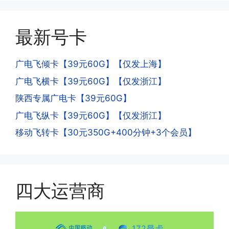
延期，所有话费和流量会在72小时之内
册APP?
到账，仅针对首月才会延迟到账，次月起
答:这是为了打击电信诈骗。那些诈骗分
就是月初1-3号自动到账;查看流量少了，
最新号卡
子拿到手机卡，他必须打很多电话才可以
是因为激活当月的流量会按照您激活剩余
去骗人。他必须注册很多APP才可以去骗
的天数折算到账，次月就会全额到账，留
人。他们是用专业设备插手机卡打的，所
广电飞倾卡【39元60G】【仅发上海】
意流量到账时间，避免在未到账之前使用
以会经常换卡槽换设备。所以基于这些特
广电飞横卡【39元60G】【仅发浙江】
超出额外扣费哦。
点，运营商系统会识别到，如果你有类似
陕西专属广电卡【39元60G】
的异常使用行为，就会让你二次认证。二
次认证是为了证明你本人在使用这张卡。
广电飞纵卡【39元60G】【仅发浙江】
一般二次认证的流程是本人使用这张卡的
·4.实际扣费月租
移动飞转卡【30元350G+400分钟+3个会员】
流量，通过运营商链接刷人脸，拍身份证
答:
件，来证明是本人在使用。具体可以网上
(1)首月扣费:电信是首月免费，联通是按
搜索关键词:断卡行动。
原套餐折算后扣费，移动是全月全价扣
费;具体可以参考详情图，每款产品扣费
四大运营商
有差异
(2)如下几种情况是不返费的:返费前停
机、关机、注销、违章单停、未再专属渠
道首充的情况下都是不能正常返费的并且