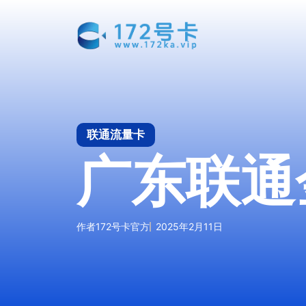
跳
至
内
容
联通流量卡
广东联通
作者
172号卡官方
2025年2月11日