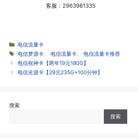
业厅都可以;
客服：2963981335
早上才可以进行人工审核;快递激活的基
本上当时就可以操作成功;如果插卡还是
无法使用，可以关机重启或者拔插卡重新
·2.不用了，我想要注销怎么办?有没有合
试试。
约期?
答:联通和电信大部分支持异地注销，电
分
电信流量卡
信大部分都没有合约期，每一个卡的产品
·2.激活成功了，我怎么查套餐呢?
类
标
电信梦源卡
、
电信流量卡
、
电信流量卡推荐
资料都有详细的注销流程和注意事项;
答:下载对应运营商的官方手机营业厅
签
电信祝神卡【两年19元180G】
APP,进行登录绑定，登录后可以在主页
查询到流量和话费是否正常到账;如果未
电信沧源卡【29元235G+100分钟】
到，耐心等待48小时后，再刷新app即
·3.注销后，会不会影响我的信誉?
可;
答:不会的，提交注销后号码就会自动回
收，不影响你后续办理新卡。
搜索
·3.激活后话费和流量怎么没到?或者流量
搜索
少了?
·4.为什么手机卡刚激活60天内不能换手
答:这是属于正常现象，属于刚激活到账
机和卡槽?不能频繁打电话?不能频繁注
延期，所有话费和流量会在72小时之内