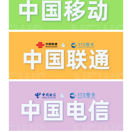
逾期不可补返费。
·5.我的返费为什么还没有到?
答:先核查首次是否按照宣传图所正常参
加活动充值，其次是否状态是否一直保持
正常，然后是核实是否是已过返费时间，
如以上都正常就联系平台客服单独查询。
·6.领卡时详细地址怎么写容易通过审核?
答:不要低于6个字。详细地址不要写带有
城市名字的路段，比如你的地址:上海市
浦东新区北京路33号，这样的地址就会
导致订单失败，因为在系统审核看来你在
上海怎么又写了个北京，不知道你在哪
里，所以直接订单失败。