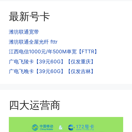
册APP?
到账，仅针对首月才会延迟到账，次月起
答:这是为了打击电信诈骗。那些诈骗分
就是月初1-3号自动到账;查看流量少了，
最新号卡
子拿到手机卡，他必须打很多电话才可以
是因为激活当月的流量会按照您激活剩余
去骗人。他必须注册很多APP才可以去骗
的天数折算到账，次月就会全额到账，留
人。他们是用专业设备插手机卡打的，所
潍坊联通宽带
意流量到账时间，避免在未到账之前使用
以会经常换卡槽换设备。所以基于这些特
潍坊联通全屋光纤 fttr
超出额外扣费哦。
点，运营商系统会识别到，如果你有类似
江西电信1000元/年500M单宽【FTTR】
的异常使用行为，就会让你二次认证。二
次认证是为了证明你本人在使用这张卡。
广电飞陵卡【39元60G】【仅发重庆】
一般二次认证的流程是本人使用这张卡的
·4.实际扣费月租
广电飞晚卡【39元60G】【仅发吉林】
流量，通过运营商链接刷人脸，拍身份证
答:
件，来证明是本人在使用。具体可以网上
(1)首月扣费:电信是首月免费，联通是按
搜索关键词:断卡行动。
原套餐折算后扣费，移动是全月全价扣
费;具体可以参考详情图，每款产品扣费
四大运营商
有差异
(2)如下几种情况是不返费的:返费前停
机、关机、注销、违章单停、未再专属渠
道首充的情况下都是不能正常返费的并且