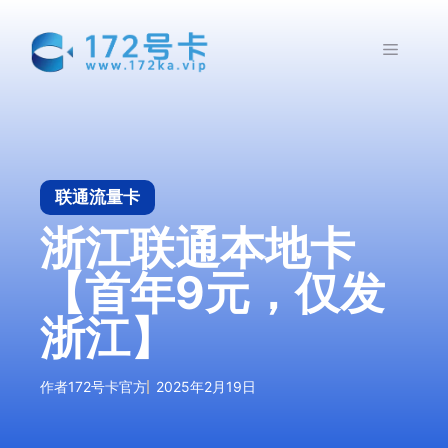
跳
至
菜
内
容
单
联通流量卡
浙江联通本地卡
【首年9元，仅发
浙江】
作者
172号卡官方
2025年2月19日