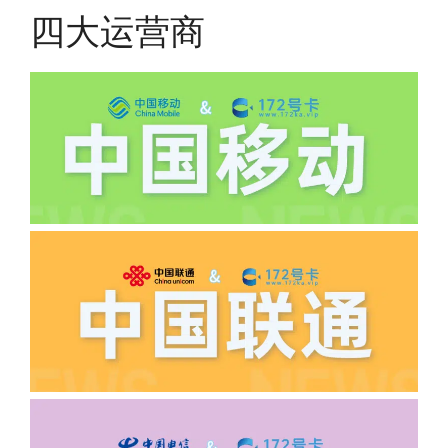
四大运营商
(2)如下几种情况是不返费的:返费前停
机、关机、注销、违章单停、未再专属渠
道首充的情况下都是不能正常返费的并且
逾期不可补返费。
·5.我的返费为什么还没有到?
答:先核查首次是否按照宣传图所正常参
加活动充值，其次是否状态是否一直保持
正常，然后是核实是否是已过返费时间，
如以上都正常就联系平台客服单独查询。
·6.领卡时详细地址怎么写容易通过审核?
答:不要低于6个字。详细地址不要写带有
城市名字的路段，比如你的地址:上海市
浦东新区北京路33号，这样的地址就会