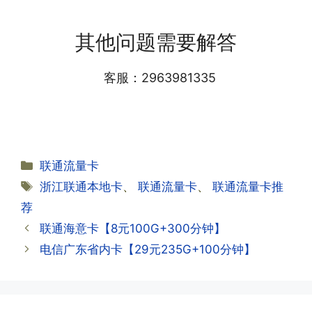
·1.我该怎么缴费?
需要等待运营商人工审核，审核通过后就
答:仅首次充值需要在专属渠道或者快递
会下发短信到你的手机上，告知你办理的
其他问题需要解答
小哥处参加活动充值，后续充值就是任意
详细套餐，这就说明已激活成功!耗时一
渠道官方充值即可，支付宝，微信或者营
般10-30分钟，晚上激活就需要等第二天
业厅都可以;
客服：2963981335
早上才可以进行人工审核;快递激活的基
本上当时就可以操作成功;如果插卡还是
无法使用，可以关机重启或者拔插卡重新
·2.不用了，我想要注销怎么办?有没有合
试试。
约期?
答:联通和电信大部分支持异地注销，电
分
联通流量卡
信大部分都没有合约期，每一个卡的产品
·2.激活成功了，我怎么查套餐呢?
类
标
浙江联通本地卡
、
联通流量卡
、
联通流量卡推
资料都有详细的注销流程和注意事项;
答:下载对应运营商的官方手机营业厅
签
荐
APP,进行登录绑定，登录后可以在主页
查询到流量和话费是否正常到账;如果未
联通海意卡【8元100G+300分钟】
到，耐心等待48小时后，再刷新app即
·3.注销后，会不会影响我的信誉?
电信广东省内卡【29元235G+100分钟】
可;
答:不会的，提交注销后号码就会自动回
收，不影响你后续办理新卡。