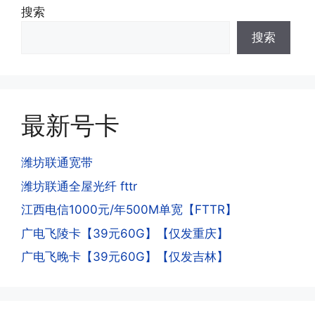
·3.激活后话费和流量怎么没到?或者流量
搜索
少了?
·4.为什么手机卡刚激活60天内不能换手
搜索
答:这是属于正常现象，属于刚激活到账
机和卡槽?不能频繁打电话?不能频繁注
延期，所有话费和流量会在72小时之内
册APP?
到账，仅针对首月才会延迟到账，次月起
答:这是为了打击电信诈骗。那些诈骗分
就是月初1-3号自动到账;查看流量少了，
子拿到手机卡，他必须打很多电话才可以
是因为激活当月的流量会按照您激活剩余
最新号卡
去骗人。他必须注册很多APP才可以去骗
的天数折算到账，次月就会全额到账，留
人。他们是用专业设备插手机卡打的，所
意流量到账时间，避免在未到账之前使用
以会经常换卡槽换设备。所以基于这些特
潍坊联通宽带
超出额外扣费哦。
点，运营商系统会识别到，如果你有类似
潍坊联通全屋光纤 fttr
的异常使用行为，就会让你二次认证。二
次认证是为了证明你本人在使用这张卡。
江西电信1000元/年500M单宽【FTTR】
一般二次认证的流程是本人使用这张卡的
·4.实际扣费月租
广电飞陵卡【39元60G】【仅发重庆】
流量，通过运营商链接刷人脸，拍身份证
答:
广电飞晚卡【39元60G】【仅发吉林】
件，来证明是本人在使用。具体可以网上
(1)首月扣费:电信是首月免费，联通是按
搜索关键词:断卡行动。
原套餐折算后扣费，移动是全月全价扣
费;具体可以参考详情图，每款产品扣费
有差异