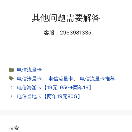
·1.我该怎么缴费?
需要等待运营商人工审核，审核通过后就
答:仅首次充值需要在专属渠道或者快递
会下发短信到你的手机上，告知你办理的
其他问题需要解答
小哥处参加活动充值，后续充值就是任意
详细套餐，这就说明已激活成功!耗时一
渠道官方充值即可，支付宝，微信或者营
般10-30分钟，晚上激活就需要等第二天
业厅都可以;
客服：2963981335
早上才可以进行人工审核;快递激活的基
本上当时就可以操作成功;如果插卡还是
无法使用，可以关机重启或者拔插卡重新
·2.不用了，我想要注销怎么办?有没有合
试试。
约期?
答:联通和电信大部分支持异地注销，电
分
电信流量卡
信大部分都没有合约期，每一个卡的产品
·2.激活成功了，我怎么查套餐呢?
类
标
电信沧晨卡
、
电信流量卡
、
电信流量卡推荐
资料都有详细的注销流程和注意事项;
答:下载对应运营商的官方手机营业厅
签
电信海游卡【19元195G+两年19】
APP,进行登录绑定，登录后可以在主页
查询到流量和话费是否正常到账;如果未
电信当地卡【两年19元80G】
到，耐心等待48小时后，再刷新app即
·3.注销后，会不会影响我的信誉?
可;
答:不会的，提交注销后号码就会自动回
收，不影响你后续办理新卡。
搜索