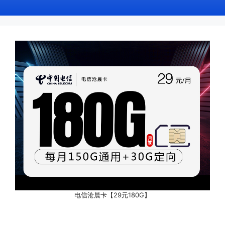
电信沧晨卡【29元180G】