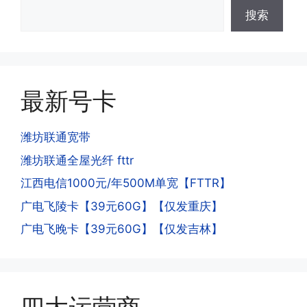
·3.激活后话费和流量怎么没到?或者流量
搜索
少了?
·4.为什么手机卡刚激活60天内不能换手
答:这是属于正常现象，属于刚激活到账
机和卡槽?不能频繁打电话?不能频繁注
延期，所有话费和流量会在72小时之内
册APP?
到账，仅针对首月才会延迟到账，次月起
答:这是为了打击电信诈骗。那些诈骗分
就是月初1-3号自动到账;查看流量少了，
最新号卡
子拿到手机卡，他必须打很多电话才可以
是因为激活当月的流量会按照您激活剩余
去骗人。他必须注册很多APP才可以去骗
的天数折算到账，次月就会全额到账，留
人。他们是用专业设备插手机卡打的，所
潍坊联通宽带
意流量到账时间，避免在未到账之前使用
以会经常换卡槽换设备。所以基于这些特
潍坊联通全屋光纤 fttr
超出额外扣费哦。
点，运营商系统会识别到，如果你有类似
江西电信1000元/年500M单宽【FTTR】
的异常使用行为，就会让你二次认证。二
次认证是为了证明你本人在使用这张卡。
广电飞陵卡【39元60G】【仅发重庆】
一般二次认证的流程是本人使用这张卡的
·4.实际扣费月租
广电飞晚卡【39元60G】【仅发吉林】
流量，通过运营商链接刷人脸，拍身份证
答:
件，来证明是本人在使用。具体可以网上
(1)首月扣费:电信是首月免费，联通是按
搜索关键词:断卡行动。
原套餐折算后扣费，移动是全月全价扣
费;具体可以参考详情图，每款产品扣费
有差异