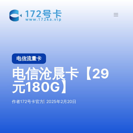
跳
至
菜
内
容
单
电信流量卡
电信沧晨卡【29
元180G】
作者
172号卡官方
2025年2月20日