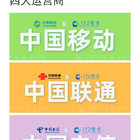
四大运营商
(2)如下几种情况是不返费的:返费前停
机、关机、注销、违章单停、未再专属渠
道首充的情况下都是不能正常返费的并且
逾期不可补返费。
·5.我的返费为什么还没有到?
答:先核查首次是否按照宣传图所正常参
加活动充值，其次是否状态是否一直保持
正常，然后是核实是否是已过返费时间，
如以上都正常就联系平台客服单独查询。
·6.领卡时详细地址怎么写容易通过审核?
答:不要低于6个字。详细地址不要写带有
城市名字的路段，比如你的地址:上海市
浦东新区北京路33号，这样的地址就会