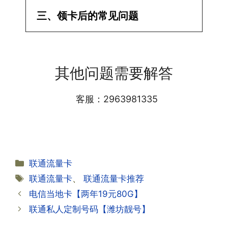
·1.已经操作激活了怎么没有网?还不能使
三、领卡后的常见问题
用呢?
答:提交激活认证后，属于半激活状态，
·1.我该怎么缴费?
需要等待运营商人工审核，审核通过后就
答:仅首次充值需要在专属渠道或者快递
会下发短信到你的手机上，告知你办理的
其他问题需要解答
小哥处参加活动充值，后续充值就是任意
详细套餐，这就说明已激活成功!耗时一
渠道官方充值即可，支付宝，微信或者营
般10-30分钟，晚上激活就需要等第二天
业厅都可以;
客服：2963981335
早上才可以进行人工审核;快递激活的基
本上当时就可以操作成功;如果插卡还是
无法使用，可以关机重启或者拔插卡重新
·2.不用了，我想要注销怎么办?有没有合
试试。
约期?
答:联通和电信大部分支持异地注销，电
分
联通流量卡
信大部分都没有合约期，每一个卡的产品
·2.激活成功了，我怎么查套餐呢?
类
标
联通流量卡
、
联通流量卡推荐
资料都有详细的注销流程和注意事项;
答:下载对应运营商的官方手机营业厅
签
电信当地卡【两年19元80G】
APP,进行登录绑定，登录后可以在主页
查询到流量和话费是否正常到账;如果未
联通私人定制号码【潍坊靓号】
到，耐心等待48小时后，再刷新app即
·3.注销后，会不会影响我的信誉?