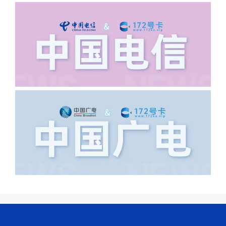
·6.领卡时详细地址怎么写容易通过审核?
答:不要低于6个字。详细地址不要写带有
城市名字的路段，比如你的地址:上海市
浦东新区北京路33号，这样的地址就会
导致订单失败，因为在系统审核看来你在
上海怎么又写了个北京，不知道你在哪
里，所以直接订单失败。