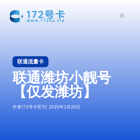
跳
至
菜
内
容
单
联通流量卡
联通潍坊小靓号
【仅发潍坊】
作者
172号卡官方
2025年2月20日