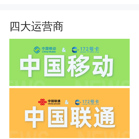
件，来证明是本人在使用。具体可以网上
(1)首月扣费:电信是首月免费，联通是按
搜索关键词:断卡行动。
原套餐折算后扣费，移动是全月全价扣
费;具体可以参考详情图，每款产品扣费
四大运营商
有差异
(2)如下几种情况是不返费的:返费前停
机、关机、注销、违章单停、未再专属渠
道首充的情况下都是不能正常返费的并且
逾期不可补返费。
·5.我的返费为什么还没有到?
答:先核查首次是否按照宣传图所正常参
加活动充值，其次是否状态是否一直保持
正常，然后是核实是否是已过返费时间，
如以上都正常就联系平台客服单独查询。