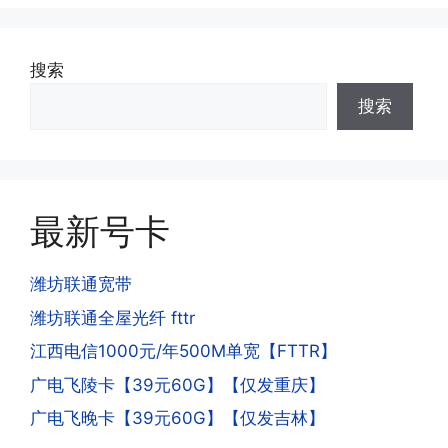
可;
答:不会的，提交注销后号码就会自动回
收，不影响你后续办理新卡。
搜索
·3.激活后话费和流量怎么没到?或者流量
搜索
少了?
·4.为什么手机卡刚激活60天内不能换手
答:这是属于正常现象，属于刚激活到账
机和卡槽?不能频繁打电话?不能频繁注
延期，所有话费和流量会在72小时之内
册APP?
到账，仅针对首月才会延迟到账，次月起
答:这是为了打击电信诈骗。那些诈骗分
就是月初1-3号自动到账;查看流量少了，
最新号卡
子拿到手机卡，他必须打很多电话才可以
是因为激活当月的流量会按照您激活剩余
去骗人。他必须注册很多APP才可以去骗
的天数折算到账，次月就会全额到账，留
人。他们是用专业设备插手机卡打的，所
潍坊联通宽带
意流量到账时间，避免在未到账之前使用
以会经常换卡槽换设备。所以基于这些特
潍坊联通全屋光纤 fttr
超出额外扣费哦。
点，运营商系统会识别到，如果你有类似
江西电信1000元/年500M单宽【FTTR】
的异常使用行为，就会让你二次认证。二
次认证是为了证明你本人在使用这张卡。
广电飞陵卡【39元60G】【仅发重庆】
一般二次认证的流程是本人使用这张卡的
·4.实际扣费月租
广电飞晚卡【39元60G】【仅发吉林】
流量，通过运营商链接刷人脸，拍身份证
答: