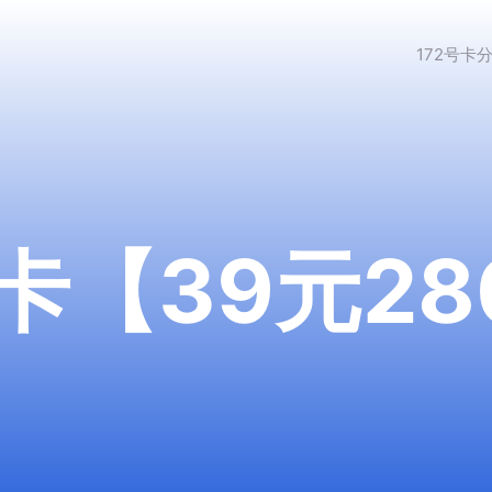
172号卡
【39元280