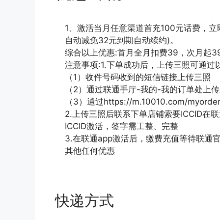
1、激活当月任意渠道首充100元话费，立即
自动减免32元到期自动续约)。
综合以上优惠:首月全月扣费39，次月起39
注意事项:1.下单成功后，上传三照可通过
（1）收件号码收到的短信链接上传三照
（2）通过联通手厅-我的-我的订单处上
（3）通过https://m.10010.com/myor
2.上传三照后联系下单店铺索要ICCID在
ICCID激活，签字需工整、完整
3.在联通app激活后，缴费充值等待联
其他任何优惠
快递方式