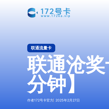
跳
至
内
容
联通流量卡
联通沧奖卡
分钟】
作者
172号卡官方
2025年2月27日