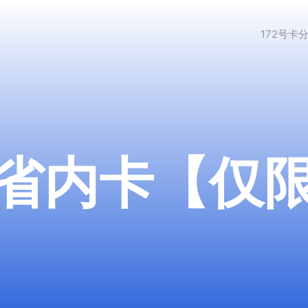
172号卡
省内卡【仅