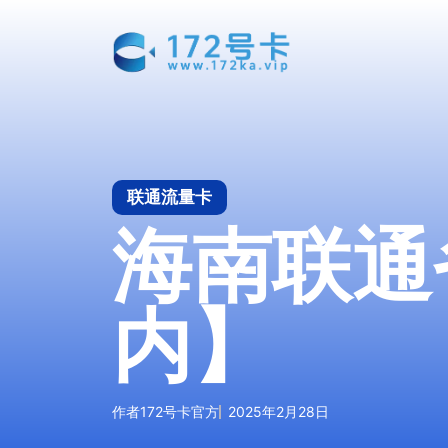
跳
至
内
容
联通流量卡
海南联通
内】
作者
172号卡官方
2025年2月28日