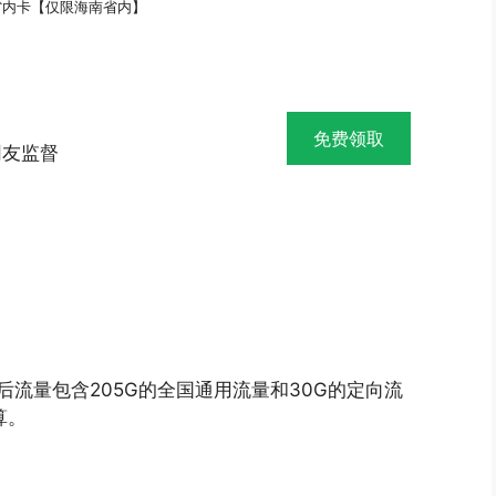
省内卡【仅限海南省内】
免费领取
网友监督
惠后流量包含205G的全国通用流量和30G的定向流
算。