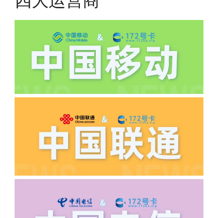
四大运营商
(2)如下几种情况是不返费的:返费前停
机、关机、注销、违章单停、未再专属渠
道首充的情况下都是不能正常返费的并且
逾期不可补返费。
·5.我的返费为什么还没有到?
答:先核查首次是否按照宣传图所正常参
加活动充值，其次是否状态是否一直保持
正常，然后是核实是否是已过返费时间，
如以上都正常就联系平台客服单独查询。
·6.领卡时详细地址怎么写容易通过审核?
答:不要低于6个字。详细地址不要写带有
城市名字的路段，比如你的地址:上海市
浦东新区北京路33号，这样的地址就会