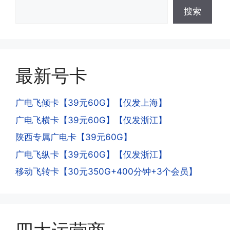
·3.激活后话费和流量怎么没到?或者流量
搜索
少了?
·4.为什么手机卡刚激活60天内不能换手
答:这是属于正常现象，属于刚激活到账
机和卡槽?不能频繁打电话?不能频繁注
延期，所有话费和流量会在72小时之内
册APP?
到账，仅针对首月才会延迟到账，次月起
答:这是为了打击电信诈骗。那些诈骗分
就是月初1-3号自动到账;查看流量少了，
最新号卡
子拿到手机卡，他必须打很多电话才可以
是因为激活当月的流量会按照您激活剩余
去骗人。他必须注册很多APP才可以去骗
的天数折算到账，次月就会全额到账，留
人。他们是用专业设备插手机卡打的，所
广电飞倾卡【39元60G】【仅发上海】
意流量到账时间，避免在未到账之前使用
以会经常换卡槽换设备。所以基于这些特
广电飞横卡【39元60G】【仅发浙江】
超出额外扣费哦。
点，运营商系统会识别到，如果你有类似
陕西专属广电卡【39元60G】
的异常使用行为，就会让你二次认证。二
次认证是为了证明你本人在使用这张卡。
广电飞纵卡【39元60G】【仅发浙江】
一般二次认证的流程是本人使用这张卡的
·4.实际扣费月租
移动飞转卡【30元350G+400分钟+3个会员】
流量，通过运营商链接刷人脸，拍身份证
答:
件，来证明是本人在使用。具体可以网上
(1)首月扣费:电信是首月免费，联通是按
搜索关键词:断卡行动。
原套餐折算后扣费，移动是全月全价扣
费;具体可以参考详情图，每款产品扣费
有差异