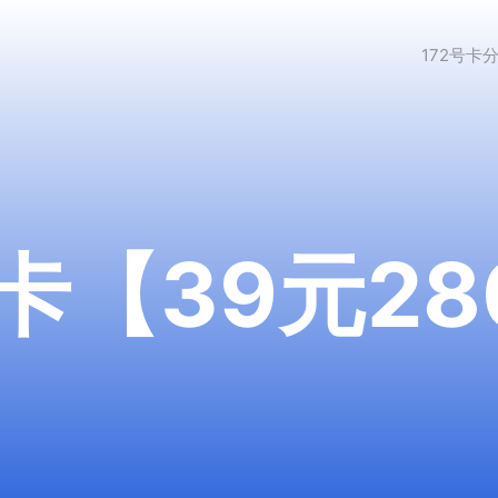
172号卡
【39元280