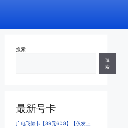
搜索
搜
索
最新号卡
广电飞倾卡【39元60G】【仅发上