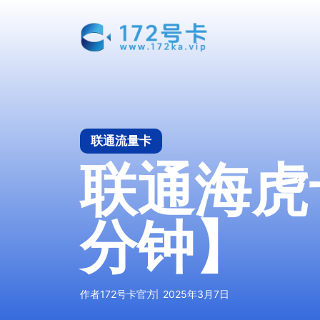
跳
至
内
容
联通流量卡
联通海虎卡
分钟】
作者
172号卡官方
2025年3月7日