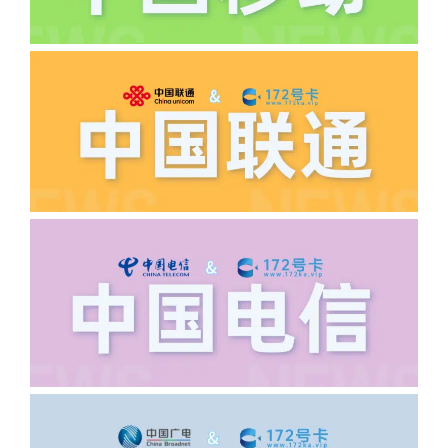
·5.我的返费为什么还没有到?
答:先核查首次是否按照宣传图所正常参
加活动充值，其次是否状态是否一直保持
正常，然后是核实是否是已过返费时间，
如以上都正常就联系平台客服单独查询。
·6.领卡时详细地址怎么写容易通过审核?
答:不要低于6个字。详细地址不要写带有
城市名字的路段，比如你的地址:上海市
浦东新区北京路33号，这样的地址就会
导致订单失败，因为在系统审核看来你在
上海怎么又写了个北京，不知道你在哪
里，所以直接订单失败。