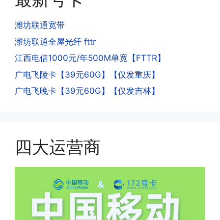
是因为激活当月的流量会按照您激活剩余
去骗人。他必须注册很多APP才可以去骗
的天数折算到账，次月就会全额到账，留
人。他们是用专业设备插手机卡打的，所
潍坊联通宽带
意流量到账时间，避免在未到账之前使用
以会经常换卡槽换设备。所以基于这些特
潍坊联通全屋光纤 fttr
超出额外扣费哦。
点，运营商系统会识别到，如果你有类似
江西电信1000元/年500M单宽【FTTR】
的异常使用行为，就会让你二次认证。二
次认证是为了证明你本人在使用这张卡。
广电飞陵卡【39元60G】【仅发重庆】
一般二次认证的流程是本人使用这张卡的
·4.实际扣费月租
广电飞晚卡【39元60G】【仅发吉林】
流量，通过运营商链接刷人脸，拍身份证
答:
件，来证明是本人在使用。具体可以网上
(1)首月扣费:电信是首月免费，联通是按
搜索关键词:断卡行动。
原套餐折算后扣费，移动是全月全价扣
费;具体可以参考详情图，每款产品扣费
四大运营商
有差异
(2)如下几种情况是不返费的:返费前停
机、关机、注销、违章单停、未再专属渠
道首充的情况下都是不能正常返费的并且
逾期不可补返费。