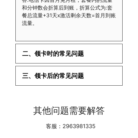
和分钟数会折算后到账，折算公式为:套
餐总流量+31天x激活剩余天数=首月到账
流量。
二、领卡时的常见问题
·1.已经操作激活了怎么没有网?还不能使
三、领卡后的常见问题
用呢?
答:提交激活认证后，属于半激活状态，
·1.我该怎么缴费?
需要等待运营商人工审核，审核通过后就
答:仅首次充值需要在专属渠道或者快递
会下发短信到你的手机上，告知你办理的
其他问题需要解答
小哥处参加活动充值，后续充值就是任意
详细套餐，这就说明已激活成功!耗时一
渠道官方充值即可，支付宝，微信或者营
般10-30分钟，晚上激活就需要等第二天
业厅都可以;
客服：2963981335
早上才可以进行人工审核;快递激活的基
本上当时就可以操作成功;如果插卡还是