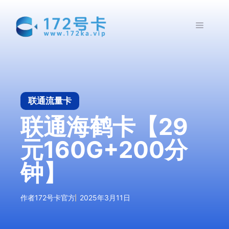
跳
至
菜
内
容
单
联通流量卡
联通海鹤卡【29
元160G+200分
钟】
作者
172号卡官方
2025年3月11日