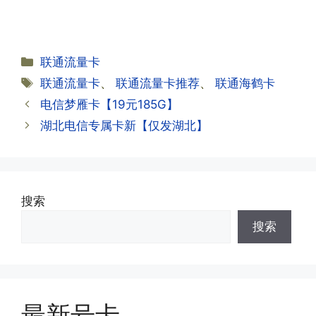
无法使用，可以关机重启或者拔插卡重新
·2.不用了，我想要注销怎么办?有没有合
试试。
约期?
答:联通和电信大部分支持异地注销，电
分
联通流量卡
信大部分都没有合约期，每一个卡的产品
·2.激活成功了，我怎么查套餐呢?
类
标
联通流量卡
、
联通流量卡推荐
、
联通海鹤卡
资料都有详细的注销流程和注意事项;
答:下载对应运营商的官方手机营业厅
签
电信梦雁卡【19元185G】
APP,进行登录绑定，登录后可以在主页
查询到流量和话费是否正常到账;如果未
湖北电信专属卡新【仅发湖北】
到，耐心等待48小时后，再刷新app即
·3.注销后，会不会影响我的信誉?
可;
答:不会的，提交注销后号码就会自动回
收，不影响你后续办理新卡。
搜索
·3.激活后话费和流量怎么没到?或者流量
搜索
少了?
·4.为什么手机卡刚激活60天内不能换手
答:这是属于正常现象，属于刚激活到账
机和卡槽?不能频繁打电话?不能频繁注
延期，所有话费和流量会在72小时之内
册APP?
到账，仅针对首月才会延迟到账，次月起
答:这是为了打击电信诈骗。那些诈骗分
就是月初1-3号自动到账;查看流量少了，
最新号卡
子拿到手机卡，他必须打很多电话才可以