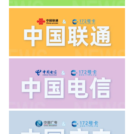
·5.我的返费为什么还没有到?
答:先核查首次是否按照宣传图所正常参
加活动充值，其次是否状态是否一直保持
正常，然后是核实是否是已过返费时间，
如以上都正常就联系平台客服单独查询。
·6.领卡时详细地址怎么写容易通过审核?
答:不要低于6个字。详细地址不要写带有
城市名字的路段，比如你的地址:上海市
浦东新区北京路33号，这样的地址就会
导致订单失败，因为在系统审核看来你在
上海怎么又写了个北京，不知道你在哪
里，所以直接订单失败。