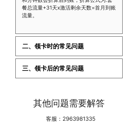
和分钟数会折算后到账，折算公式为:套
餐总流量+31天x激活剩余天数=首月到账
流量。
二、领卡时的常见问题
·1.已经操作激活了怎么没有网?还不能使
三、领卡后的常见问题
用呢?
答:提交激活认证后，属于半激活状态，
·1.我该怎么缴费?
需要等待运营商人工审核，审核通过后就
答:仅首次充值需要在专属渠道或者快递
会下发短信到你的手机上，告知你办理的
其他问题需要解答
小哥处参加活动充值，后续充值就是任意
详细套餐，这就说明已激活成功!耗时一
渠道官方充值即可，支付宝，微信或者营
般10-30分钟，晚上激活就需要等第二天
业厅都可以;
客服：2963981335
早上才可以进行人工审核;快递激活的基
本上当时就可以操作成功;如果插卡还是
无法使用，可以关机重启或者拔插卡重新
·2.不用了，我想要注销怎么办?有没有合