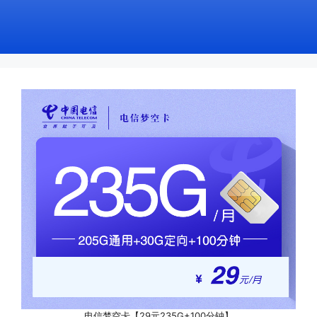
电信梦空卡【29元235G+100分钟】