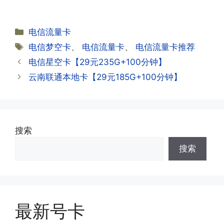
试试。
约期?
答:联通和电信大部分支持异地注销，电
分
电信流量卡
信大部分都没有合约期，每一个卡的产品
·2.激活成功了，我怎么查套餐呢?
类
标
电信梦空卡
、
电信流量卡
、
电信流量卡推荐
资料都有详细的注销流程和注意事项;
答:下载对应运营商的官方手机营业厅
签
电信星空卡【29元235G+100分钟】
APP,进行登录绑定，登录后可以在主页
查询到流量和话费是否正常到账;如果未
云南联通本地卡【29元185G+100分钟】
到，耐心等待48小时后，再刷新app即
·3.注销后，会不会影响我的信誉?
可;
答:不会的，提交注销后号码就会自动回
收，不影响你后续办理新卡。
搜索
·3.激活后话费和流量怎么没到?或者流量
搜索
少了?
·4.为什么手机卡刚激活60天内不能换手
答:这是属于正常现象，属于刚激活到账
机和卡槽?不能频繁打电话?不能频繁注
延期，所有话费和流量会在72小时之内
册APP?
到账，仅针对首月才会延迟到账，次月起
答:这是为了打击电信诈骗。那些诈骗分
就是月初1-3号自动到账;查看流量少了，
最新号卡
子拿到手机卡，他必须打很多电话才可以
是因为激活当月的流量会按照您激活剩余
去骗人。他必须注册很多APP才可以去骗