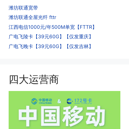
的天数折算到账，次月就会全额到账，留
人。他们是用专业设备插手机卡打的，所
潍坊联通宽带
意流量到账时间，避免在未到账之前使用
以会经常换卡槽换设备。所以基于这些特
潍坊联通全屋光纤 fttr
超出额外扣费哦。
点，运营商系统会识别到，如果你有类似
江西电信1000元/年500M单宽【FTTR】
的异常使用行为，就会让你二次认证。二
次认证是为了证明你本人在使用这张卡。
广电飞陵卡【39元60G】【仅发重庆】
一般二次认证的流程是本人使用这张卡的
·4.实际扣费月租
广电飞晚卡【39元60G】【仅发吉林】
流量，通过运营商链接刷人脸，拍身份证
答:
件，来证明是本人在使用。具体可以网上
(1)首月扣费:电信是首月免费，联通是按
搜索关键词:断卡行动。
原套餐折算后扣费，移动是全月全价扣
费;具体可以参考详情图，每款产品扣费
四大运营商
有差异
(2)如下几种情况是不返费的:返费前停
机、关机、注销、违章单停、未再专属渠
道首充的情况下都是不能正常返费的并且
逾期不可补返费。