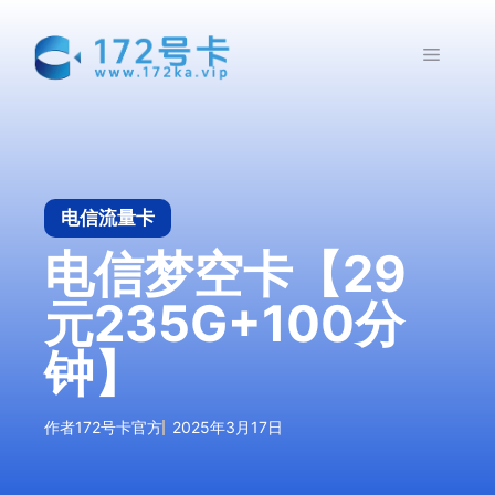
跳
至
菜
内
容
单
电信流量卡
电信梦空卡【29
元235G+100分
钟】
作者
172号卡官方
2025年3月17日