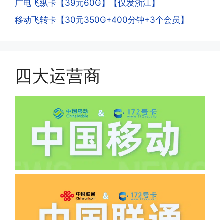
广电飞纵卡【39元60G】【仅发浙江】
一般二次认证的流程是本人使用这张卡的
·4.实际扣费月租
移动飞转卡【30元350G+400分钟+3个会员】
流量，通过运营商链接刷人脸，拍身份证
答:
件，来证明是本人在使用。具体可以网上
(1)首月扣费:电信是首月免费，联通是按
搜索关键词:断卡行动。
原套餐折算后扣费，移动是全月全价扣
费;具体可以参考详情图，每款产品扣费
四大运营商
有差异
(2)如下几种情况是不返费的:返费前停
机、关机、注销、违章单停、未再专属渠
道首充的情况下都是不能正常返费的并且
逾期不可补返费。
·5.我的返费为什么还没有到?
答:先核查首次是否按照宣传图所正常参
加活动充值，其次是否状态是否一直保持
正常，然后是核实是否是已过返费时间，
如以上都正常就联系平台客服单独查询。