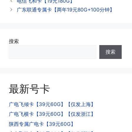
电信飞和卡【19元180G】
APP,进行登录绑定，登录后可以在主页
查询到流量和话费是否正常到账;如果未
广东联通专属卡【两年19元80G+100分钟】
到，耐心等待48小时后，再刷新app即
·3.注销后，会不会影响我的信誉?
可;
答:不会的，提交注销后号码就会自动回
收，不影响你后续办理新卡。
搜索
·3.激活后话费和流量怎么没到?或者流量
搜索
少了?
·4.为什么手机卡刚激活60天内不能换手
答:这是属于正常现象，属于刚激活到账
机和卡槽?不能频繁打电话?不能频繁注
延期，所有话费和流量会在72小时之内
册APP?
到账，仅针对首月才会延迟到账，次月起
答:这是为了打击电信诈骗。那些诈骗分
就是月初1-3号自动到账;查看流量少了，
最新号卡
子拿到手机卡，他必须打很多电话才可以
是因为激活当月的流量会按照您激活剩余
去骗人。他必须注册很多APP才可以去骗
的天数折算到账，次月就会全额到账，留
人。他们是用专业设备插手机卡打的，所
广电飞倾卡【39元60G】【仅发上海】
意流量到账时间，避免在未到账之前使用
以会经常换卡槽换设备。所以基于这些特
广电飞横卡【39元60G】【仅发浙江】
超出额外扣费哦。
点，运营商系统会识别到，如果你有类似
陕西专属广电卡【39元60G】
的异常使用行为，就会让你二次认证。二
次认证是为了证明你本人在使用这张卡。