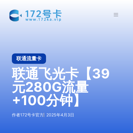
跳
至
菜
内
容
单
联通流量卡
联通飞光卡【39
元280G流量
+100分钟】
作者
172号卡官方
2025年4月3日