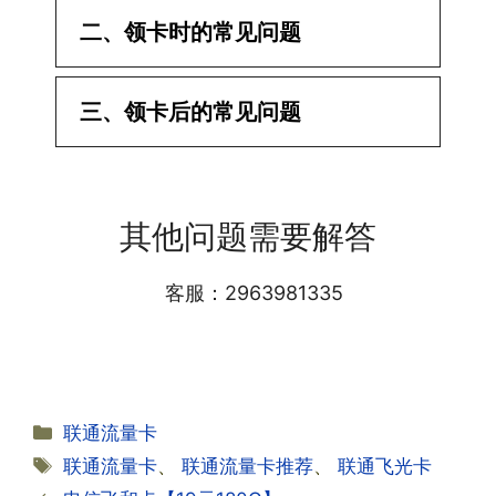
二、领卡时的常见问题
·1.已经操作激活了怎么没有网?还不能使
三、领卡后的常见问题
用呢?
答:提交激活认证后，属于半激活状态，
·1.我该怎么缴费?
需要等待运营商人工审核，审核通过后就
答:仅首次充值需要在专属渠道或者快递
会下发短信到你的手机上，告知你办理的
其他问题需要解答
小哥处参加活动充值，后续充值就是任意
详细套餐，这就说明已激活成功!耗时一
渠道官方充值即可，支付宝，微信或者营
般10-30分钟，晚上激活就需要等第二天
业厅都可以;
客服：2963981335
早上才可以进行人工审核;快递激活的基
本上当时就可以操作成功;如果插卡还是
无法使用，可以关机重启或者拔插卡重新
·2.不用了，我想要注销怎么办?有没有合
试试。
约期?
答:联通和电信大部分支持异地注销，电
分
联通流量卡
信大部分都没有合约期，每一个卡的产品
·2.激活成功了，我怎么查套餐呢?
类
标
联通流量卡
、
联通流量卡推荐
、
联通飞光卡
资料都有详细的注销流程和注意事项;
答:下载对应运营商的官方手机营业厅
签