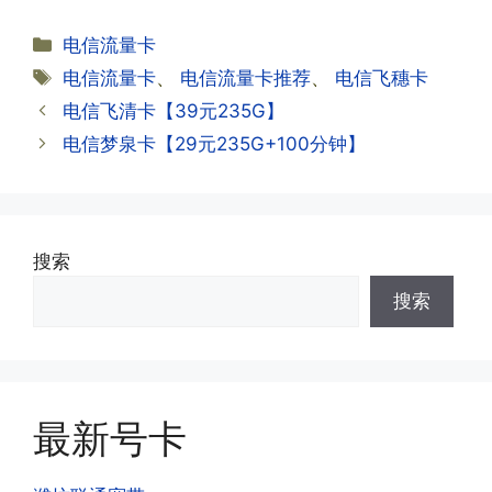
答:联通和电信大部分支持异地注销，电
分
电信流量卡
信大部分都没有合约期，每一个卡的产品
·2.激活成功了，我怎么查套餐呢?
类
标
电信流量卡
、
电信流量卡推荐
、
电信飞穗卡
资料都有详细的注销流程和注意事项;
答:下载对应运营商的官方手机营业厅
签
电信飞清卡【39元235G】
APP,进行登录绑定，登录后可以在主页
查询到流量和话费是否正常到账;如果未
电信梦泉卡【29元235G+100分钟】
到，耐心等待48小时后，再刷新app即
·3.注销后，会不会影响我的信誉?
可;
答:不会的，提交注销后号码就会自动回
收，不影响你后续办理新卡。
搜索
·3.激活后话费和流量怎么没到?或者流量
搜索
少了?
·4.为什么手机卡刚激活60天内不能换手
答:这是属于正常现象，属于刚激活到账
机和卡槽?不能频繁打电话?不能频繁注
延期，所有话费和流量会在72小时之内
册APP?
到账，仅针对首月才会延迟到账，次月起
答:这是为了打击电信诈骗。那些诈骗分
就是月初1-3号自动到账;查看流量少了，
最新号卡
子拿到手机卡，他必须打很多电话才可以
是因为激活当月的流量会按照您激活剩余
去骗人。他必须注册很多APP才可以去骗
的天数折算到账，次月就会全额到账，留
人。他们是用专业设备插手机卡打的，所