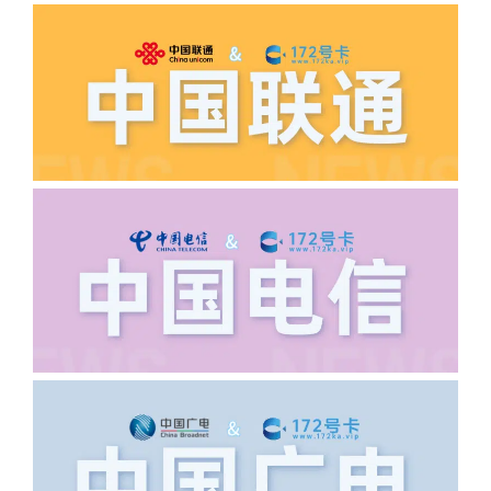
答:先核查首次是否按照宣传图所正常参
加活动充值，其次是否状态是否一直保持
正常，然后是核实是否是已过返费时间，
如以上都正常就联系平台客服单独查询。
·6.领卡时详细地址怎么写容易通过审核?
答:不要低于6个字。详细地址不要写带有
城市名字的路段，比如你的地址:上海市
浦东新区北京路33号，这样的地址就会
导致订单失败，因为在系统审核看来你在
上海怎么又写了个北京，不知道你在哪
里，所以直接订单失败。