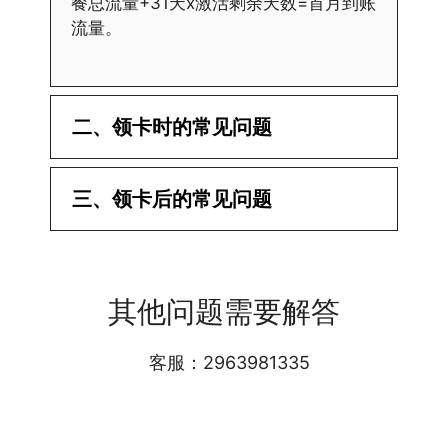
餐总流量+31天x激活剩余天数=首月到账
流量。
二、领卡时的常见问题
·1.已经操作激活了怎么没有网?还不能使
三、领卡后的常见问题
用呢?
答:提交激活认证后，属于半激活状态，
·1.我该怎么缴费?
需要等待运营商人工审核，审核通过后就
答:仅首次充值需要在专属渠道或者快递
会下发短信到你的手机上，告知你办理的
其他问题需要解答
小哥处参加活动充值，后续充值就是任意
详细套餐，这就说明已激活成功!耗时一
渠道官方充值即可，支付宝，微信或者营
般10-30分钟，晚上激活就需要等第二天
业厅都可以;
客服：2963981335
早上才可以进行人工审核;快递激活的基
本上当时就可以操作成功;如果插卡还是
无法使用，可以关机重启或者拔插卡重新
·2.不用了，我想要注销怎么办?有没有合
试试。
约期?