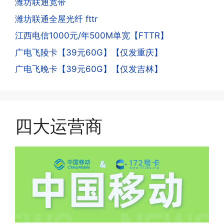
潍坊联通宽带
意流量到账时间，避免在未到账之前使用
以会经常换卡槽换设备。所以基于这些特
潍坊联通全屋光纤 fttr
超出额外扣费哦。
点，运营商系统会识别到，如果你有类似
江西电信1000元/年500M单宽【FTTR】
的异常使用行为，就会让你二次认证。二
次认证是为了证明你本人在使用这张卡。
广电飞陵卡【39元60G】【仅发重庆】
一般二次认证的流程是本人使用这张卡的
·4.实际扣费月租
广电飞晚卡【39元60G】【仅发吉林】
流量，通过运营商链接刷人脸，拍身份证
答:
件，来证明是本人在使用。具体可以网上
(1)首月扣费:电信是首月免费，联通是按
搜索关键词:断卡行动。
原套餐折算后扣费，移动是全月全价扣
费;具体可以参考详情图，每款产品扣费
四大运营商
有差异
(2)如下几种情况是不返费的:返费前停
机、关机、注销、违章单停、未再专属渠
道首充的情况下都是不能正常返费的并且
逾期不可补返费。
·5.我的返费为什么还没有到?