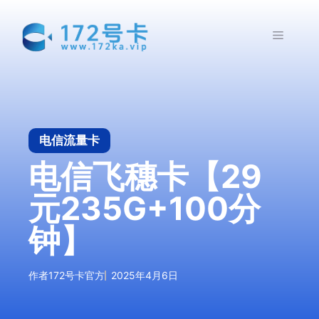
跳
至
菜
内
容
单
电信流量卡
电信飞穗卡【29
元235G+100分
钟】
作者
172号卡官方
2025年4月6日