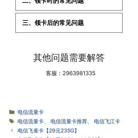
二、领卡时的常见问题
·1.已经操作激活了怎么没有网?还不能使
三、领卡后的常见问题
用呢?
答:提交激活认证后，属于半激活状态，
·1.我该怎么缴费?
需要等待运营商人工审核，审核通过后就
答:仅首次充值需要在专属渠道或者快递
会下发短信到你的手机上，告知你办理的
其他问题需要解答
小哥处参加活动充值，后续充值就是任意
详细套餐，这就说明已激活成功!耗时一
渠道官方充值即可，支付宝，微信或者营
般10-30分钟，晚上激活就需要等第二天
业厅都可以;
客服：2963981335
早上才可以进行人工审核;快递激活的基
本上当时就可以操作成功;如果插卡还是
无法使用，可以关机重启或者拔插卡重新
·2.不用了，我想要注销怎么办?有没有合
试试。
约期?
答:联通和电信大部分支持异地注销，电
分
电信流量卡
信大部分都没有合约期，每一个卡的产品
·2.激活成功了，我怎么查套餐呢?
类
标
电信流量卡
、
电信流量卡推荐
、
电信飞江卡
资料都有详细的注销流程和注意事项;
答:下载对应运营商的官方手机营业厅
签
电信飞雀卡【29元235G】
APP,进行登录绑定，登录后可以在主页