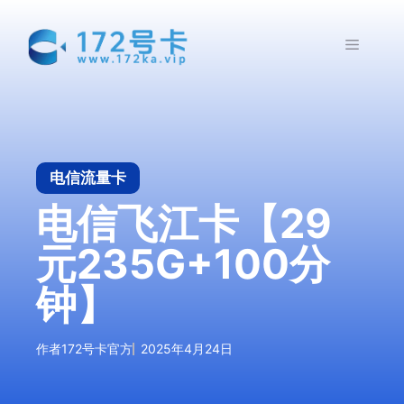
跳
至
菜
内
容
单
电信流量卡
电信飞江卡【29
元235G+100分
钟】
作者
172号卡官方
2025年4月24日