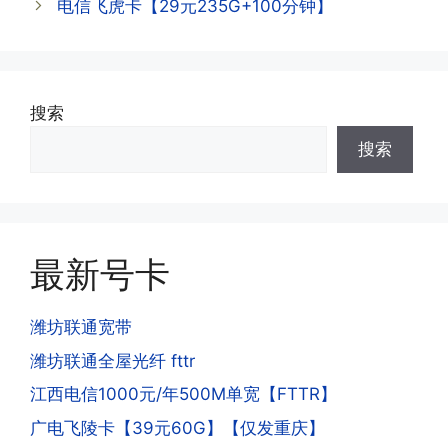
查询到流量和话费是否正常到账;如果未
电信飞虎卡【29元235G+100分钟】
到，耐心等待48小时后，再刷新app即
·3.注销后，会不会影响我的信誉?
可;
答:不会的，提交注销后号码就会自动回
收，不影响你后续办理新卡。
搜索
·3.激活后话费和流量怎么没到?或者流量
搜索
少了?
·4.为什么手机卡刚激活60天内不能换手
答:这是属于正常现象，属于刚激活到账
机和卡槽?不能频繁打电话?不能频繁注
延期，所有话费和流量会在72小时之内
册APP?
到账，仅针对首月才会延迟到账，次月起
答:这是为了打击电信诈骗。那些诈骗分
就是月初1-3号自动到账;查看流量少了，
最新号卡
子拿到手机卡，他必须打很多电话才可以
是因为激活当月的流量会按照您激活剩余
去骗人。他必须注册很多APP才可以去骗
的天数折算到账，次月就会全额到账，留
人。他们是用专业设备插手机卡打的，所
潍坊联通宽带
意流量到账时间，避免在未到账之前使用
以会经常换卡槽换设备。所以基于这些特
潍坊联通全屋光纤 fttr
超出额外扣费哦。
点，运营商系统会识别到，如果你有类似
江西电信1000元/年500M单宽【FTTR】
的异常使用行为，就会让你二次认证。二
次认证是为了证明你本人在使用这张卡。
广电飞陵卡【39元60G】【仅发重庆】
一般二次认证的流程是本人使用这张卡的