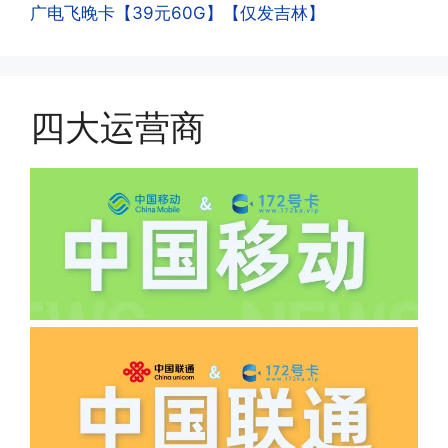
·4.实际扣费月租
广电飞晚卡【39元60G】【仅发吉林】
流量，通过运营商链接刷人脸，拍身份证
答:
件，来证明是本人在使用。具体可以网上
(1)首月扣费:电信是首月免费，联通是按
搜索关键词:断卡行动。
原套餐折算后扣费，移动是全月全价扣
费;具体可以参考详情图，每款产品扣费
四大运营商
有差异
(2)如下几种情况是不返费的:返费前停
机、关机、注销、违章单停、未再专属渠
道首充的情况下都是不能正常返费的并且
逾期不可补返费。
·5.我的返费为什么还没有到?
答:先核查首次是否按照宣传图所正常参
加活动充值，其次是否状态是否一直保持
正常，然后是核实是否是已过返费时间，
如以上都正常就联系平台客服单独查询。