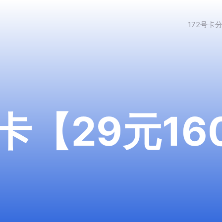
172号卡
【29元160