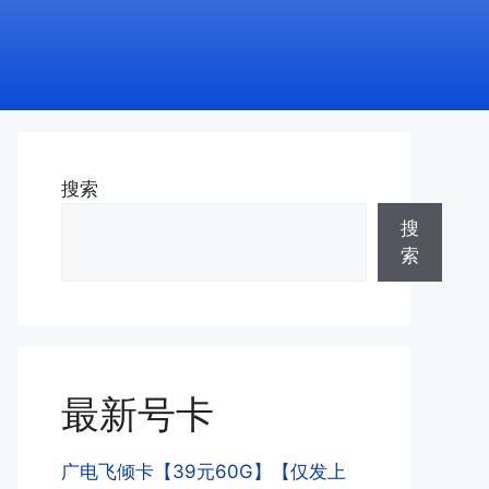
搜索
搜
索
最新号卡
广电飞倾卡【39元60G】【仅发上