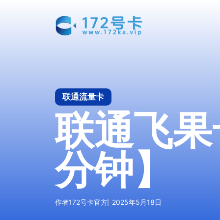
跳
至
内
容
联通流量卡
联通飞果卡
分钟】
作者
172号卡官方
2025年5月18日