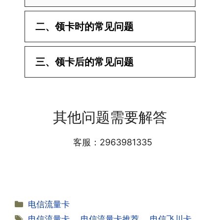
二、领卡时的常见问题
·1.已经操作激活了怎么没有网?还不能使
三、领卡后的常见问题
用呢?
答:提交激活认证后，属于半激活状态，
·1.我该怎么缴费?
需要等待运营商人工审核，审核通过后就
答:仅首次充值需要在专属渠道或者快递
会下发短信到你的手机上，告知你办理的
其他问题需要解答
小哥处参加活动充值，后续充值就是任意
详细套餐，这就说明已激活成功!耗时一
渠道官方充值即可，支付宝，微信或者营
般10-30分钟，晚上激活就需要等第二天
业厅都可以;
客服：2963981335
早上才可以进行人工审核;快递激活的基
本上当时就可以操作成功;如果插卡还是
无法使用，可以关机重启或者拔插卡重新
·2.不用了，我想要注销怎么办?有没有合
试试。
约期?
答:联通和电信大部分支持异地注销，电
分
电信流量卡
信大部分都没有合约期，每一个卡的产品
·2.激活成功了，我怎么查套餐呢?
类
标
电信流量卡
、
电信流量卡推荐
、
电信飞川卡