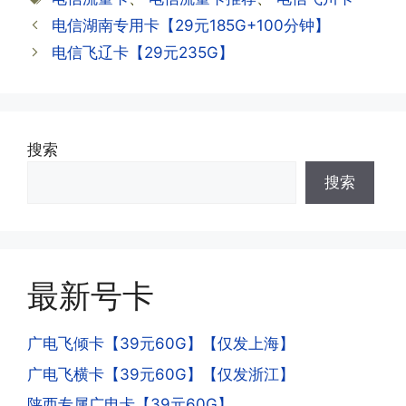
资料都有详细的注销流程和注意事项;
答:下载对应运营商的官方手机营业厅
签
电信湖南专用卡【29元185G+100分钟】
APP,进行登录绑定，登录后可以在主页
查询到流量和话费是否正常到账;如果未
电信飞辽卡【29元235G】
到，耐心等待48小时后，再刷新app即
·3.注销后，会不会影响我的信誉?
可;
答:不会的，提交注销后号码就会自动回
收，不影响你后续办理新卡。
搜索
·3.激活后话费和流量怎么没到?或者流量
搜索
少了?
·4.为什么手机卡刚激活60天内不能换手
答:这是属于正常现象，属于刚激活到账
机和卡槽?不能频繁打电话?不能频繁注
延期，所有话费和流量会在72小时之内
册APP?
到账，仅针对首月才会延迟到账，次月起
答:这是为了打击电信诈骗。那些诈骗分
就是月初1-3号自动到账;查看流量少了，
最新号卡
子拿到手机卡，他必须打很多电话才可以
是因为激活当月的流量会按照您激活剩余
去骗人。他必须注册很多APP才可以去骗
的天数折算到账，次月就会全额到账，留
人。他们是用专业设备插手机卡打的，所
广电飞倾卡【39元60G】【仅发上海】
意流量到账时间，避免在未到账之前使用
以会经常换卡槽换设备。所以基于这些特
广电飞横卡【39元60G】【仅发浙江】
超出额外扣费哦。
点，运营商系统会识别到，如果你有类似
陕西专属广电卡【39元60G】
的异常使用行为，就会让你二次认证。二