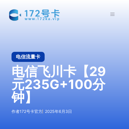
跳
至
菜
内
容
单
电信流量卡
电信飞川卡【29
元235G+100分
钟】
作者
172号卡官方
2025年6月3日