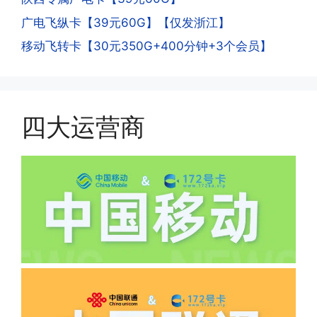
次认证是为了证明你本人在使用这张卡。
广电飞纵卡【39元60G】【仅发浙江】
一般二次认证的流程是本人使用这张卡的
·4.实际扣费月租
移动飞转卡【30元350G+400分钟+3个会员】
流量，通过运营商链接刷人脸，拍身份证
答:
件，来证明是本人在使用。具体可以网上
(1)首月扣费:电信是首月免费，联通是按
搜索关键词:断卡行动。
原套餐折算后扣费，移动是全月全价扣
费;具体可以参考详情图，每款产品扣费
四大运营商
有差异
(2)如下几种情况是不返费的:返费前停
机、关机、注销、违章单停、未再专属渠
道首充的情况下都是不能正常返费的并且
逾期不可补返费。
·5.我的返费为什么还没有到?
答:先核查首次是否按照宣传图所正常参
加活动充值，其次是否状态是否一直保持
正常，然后是核实是否是已过返费时间，