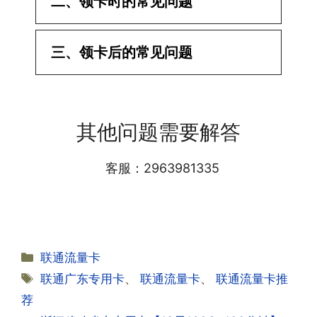
二、领卡时的常见问题
·1.已经操作激活了怎么没有网?还不能使
三、领卡后的常见问题
用呢?
答:提交激活认证后，属于半激活状态，
·1.我该怎么缴费?
需要等待运营商人工审核，审核通过后就
答:仅首次充值需要在专属渠道或者快递
会下发短信到你的手机上，告知你办理的
其他问题需要解答
小哥处参加活动充值，后续充值就是任意
详细套餐，这就说明已激活成功!耗时一
渠道官方充值即可，支付宝，微信或者营
般10-30分钟，晚上激活就需要等第二天
业厅都可以;
客服：2963981335
早上才可以进行人工审核;快递激活的基
本上当时就可以操作成功;如果插卡还是
无法使用，可以关机重启或者拔插卡重新
·2.不用了，我想要注销怎么办?有没有合
试试。
约期?
答:联通和电信大部分支持异地注销，电
分
联通流量卡
信大部分都没有合约期，每一个卡的产品
·2.激活成功了，我怎么查套餐呢?
类
标
联通广东专用卡
、
联通流量卡
、
联通流量卡推
资料都有详细的注销流程和注意事项;
答:下载对应运营商的官方手机营业厅
签
荐
APP,进行登录绑定，登录后可以在主页