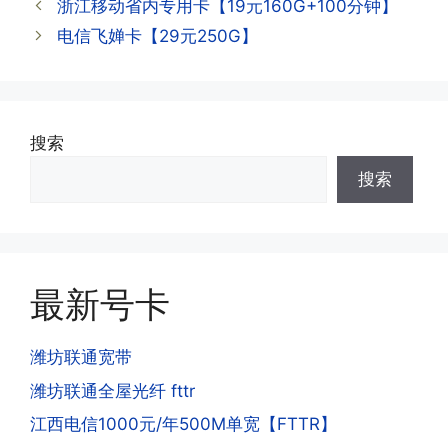
查询到流量和话费是否正常到账;如果未
浙江移动省内专用卡【19元160G+100分钟】
到，耐心等待48小时后，再刷新app即
·3.注销后，会不会影响我的信誉?
电信飞婵卡【29元250G】
可;
答:不会的，提交注销后号码就会自动回
收，不影响你后续办理新卡。
·3.激活后话费和流量怎么没到?或者流量
搜索
少了?
·4.为什么手机卡刚激活60天内不能换手
搜索
答:这是属于正常现象，属于刚激活到账
机和卡槽?不能频繁打电话?不能频繁注
延期，所有话费和流量会在72小时之内
册APP?
到账，仅针对首月才会延迟到账，次月起
答:这是为了打击电信诈骗。那些诈骗分
就是月初1-3号自动到账;查看流量少了，
子拿到手机卡，他必须打很多电话才可以
是因为激活当月的流量会按照您激活剩余
最新号卡
去骗人。他必须注册很多APP才可以去骗
的天数折算到账，次月就会全额到账，留
人。他们是用专业设备插手机卡打的，所
意流量到账时间，避免在未到账之前使用
以会经常换卡槽换设备。所以基于这些特
潍坊联通宽带
超出额外扣费哦。
点，运营商系统会识别到，如果你有类似
潍坊联通全屋光纤 fttr
的异常使用行为，就会让你二次认证。二
次认证是为了证明你本人在使用这张卡。
江西电信1000元/年500M单宽【FTTR】
一般二次认证的流程是本人使用这张卡的