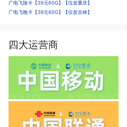
·4.实际扣费月租
广电飞陵卡【39元60G】【仅发重庆】
流量，通过运营商链接刷人脸，拍身份证
答:
广电飞晚卡【39元60G】【仅发吉林】
件，来证明是本人在使用。具体可以网上
(1)首月扣费:电信是首月免费，联通是按
搜索关键词:断卡行动。
原套餐折算后扣费，移动是全月全价扣
费;具体可以参考详情图，每款产品扣费
有差异
四大运营商
(2)如下几种情况是不返费的:返费前停
机、关机、注销、违章单停、未再专属渠
道首充的情况下都是不能正常返费的并且
逾期不可补返费。
·5.我的返费为什么还没有到?
答:先核查首次是否按照宣传图所正常参
加活动充值，其次是否状态是否一直保持
正常，然后是核实是否是已过返费时间，
如以上都正常就联系平台客服单独查询。