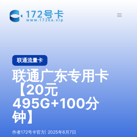
跳
至
菜
内
容
单
联通流量卡
联通广东专用卡
【20元
495G+100分
钟】
作者
172号卡官方
2025年6月7日