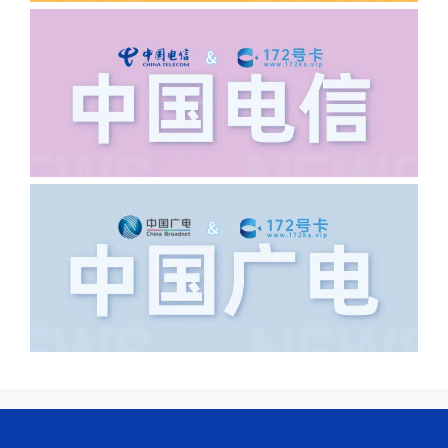
·6.领卡时详细地址怎么写容易通过审核?
答:不要低于6个字。详细地址不要写带有
城市名字的路段，比如你的地址:上海市
浦东新区北京路33号，这样的地址就会
导致订单失败，因为在系统审核看来你在
上海怎么又写了个北京，不知道你在哪
里，所以直接订单失败。