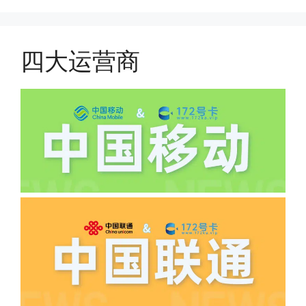
件，来证明是本人在使用。具体可以网上
(1)首月扣费:电信是首月免费，联通是按
搜索关键词:断卡行动。
原套餐折算后扣费，移动是全月全价扣
费;具体可以参考详情图，每款产品扣费
四大运营商
有差异
(2)如下几种情况是不返费的:返费前停
机、关机、注销、违章单停、未再专属渠
道首充的情况下都是不能正常返费的并且
逾期不可补返费。
·5.我的返费为什么还没有到?
答:先核查首次是否按照宣传图所正常参
加活动充值，其次是否状态是否一直保持
正常，然后是核实是否是已过返费时间，
如以上都正常就联系平台客服单独查询。