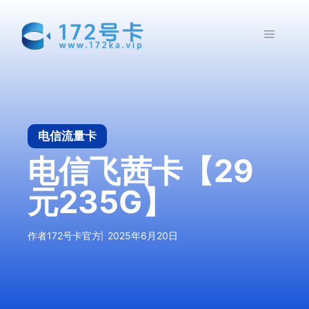
跳
至
菜
内
容
单
电信流量卡
电信飞茜卡【29
元235G】
作者
172号卡官方
2025年6月20日