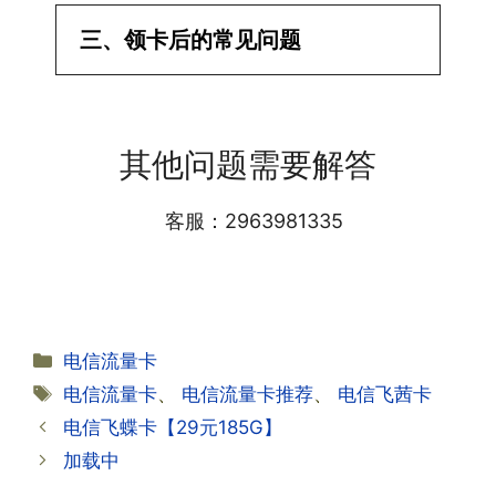
·1.已经操作激活了怎么没有网?还不能使
三、领卡后的常见问题
用呢?
答:提交激活认证后，属于半激活状态，
·1.我该怎么缴费?
需要等待运营商人工审核，审核通过后就
答:仅首次充值需要在专属渠道或者快递
会下发短信到你的手机上，告知你办理的
其他问题需要解答
小哥处参加活动充值，后续充值就是任意
详细套餐，这就说明已激活成功!耗时一
渠道官方充值即可，支付宝，微信或者营
般10-30分钟，晚上激活就需要等第二天
业厅都可以;
客服：2963981335
早上才可以进行人工审核;快递激活的基
本上当时就可以操作成功;如果插卡还是
无法使用，可以关机重启或者拔插卡重新
·2.不用了，我想要注销怎么办?有没有合
试试。
约期?
答:联通和电信大部分支持异地注销，电
分
电信流量卡
信大部分都没有合约期，每一个卡的产品
·2.激活成功了，我怎么查套餐呢?
类
标
电信流量卡
、
电信流量卡推荐
、
电信飞茜卡
资料都有详细的注销流程和注意事项;
答:下载对应运营商的官方手机营业厅
签
电信飞蝶卡【29元185G】
APP,进行登录绑定，登录后可以在主页
查询到流量和话费是否正常到账;如果未
加载中
到，耐心等待48小时后，再刷新app即
·3.注销后，会不会影响我的信誉?