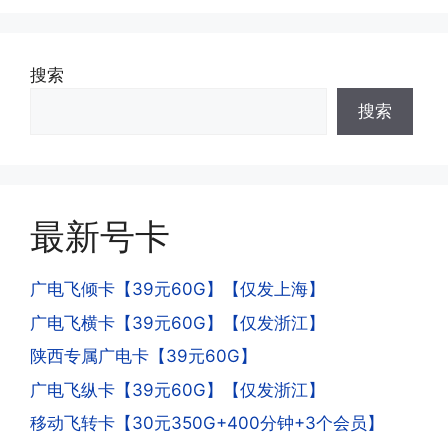
可;
答:不会的，提交注销后号码就会自动回
收，不影响你后续办理新卡。
搜索
·3.激活后话费和流量怎么没到?或者流量
搜索
少了?
·4.为什么手机卡刚激活60天内不能换手
答:这是属于正常现象，属于刚激活到账
机和卡槽?不能频繁打电话?不能频繁注
延期，所有话费和流量会在72小时之内
册APP?
到账，仅针对首月才会延迟到账，次月起
答:这是为了打击电信诈骗。那些诈骗分
就是月初1-3号自动到账;查看流量少了，
最新号卡
子拿到手机卡，他必须打很多电话才可以
是因为激活当月的流量会按照您激活剩余
去骗人。他必须注册很多APP才可以去骗
的天数折算到账，次月就会全额到账，留
人。他们是用专业设备插手机卡打的，所
广电飞倾卡【39元60G】【仅发上海】
意流量到账时间，避免在未到账之前使用
以会经常换卡槽换设备。所以基于这些特
广电飞横卡【39元60G】【仅发浙江】
超出额外扣费哦。
点，运营商系统会识别到，如果你有类似
陕西专属广电卡【39元60G】
的异常使用行为，就会让你二次认证。二
次认证是为了证明你本人在使用这张卡。
广电飞纵卡【39元60G】【仅发浙江】
一般二次认证的流程是本人使用这张卡的
·4.实际扣费月租
移动飞转卡【30元350G+400分钟+3个会员】
流量，通过运营商链接刷人脸，拍身份证
答: