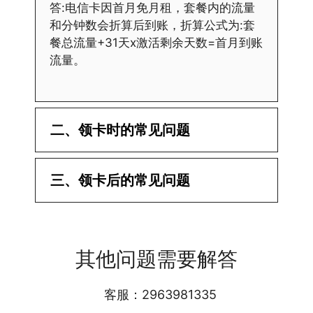
答:电信卡因首月免月租，套餐内的流量
和分钟数会折算后到账，折算公式为:套
餐总流量+31天x激活剩余天数=首月到账
流量。
二、领卡时的常见问题
·1.已经操作激活了怎么没有网?还不能使
三、领卡后的常见问题
用呢?
答:提交激活认证后，属于半激活状态，
·1.我该怎么缴费?
需要等待运营商人工审核，审核通过后就
答:仅首次充值需要在专属渠道或者快递
会下发短信到你的手机上，告知你办理的
其他问题需要解答
小哥处参加活动充值，后续充值就是任意
详细套餐，这就说明已激活成功!耗时一
渠道官方充值即可，支付宝，微信或者营
般10-30分钟，晚上激活就需要等第二天
业厅都可以;
客服：2963981335
早上才可以进行人工审核;快递激活的基