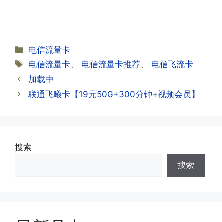
本上当时就可以操作成功;如果插卡还是
无法使用，可以关机重启或者拔插卡重新
·2.不用了，我想要注销怎么办?有没有合
试试。
约期?
答:联通和电信大部分支持异地注销，电
分
电信流量卡
信大部分都没有合约期，每一个卡的产品
·2.激活成功了，我怎么查套餐呢?
类
标
电信流量卡
、
电信流量卡推荐
、
电信飞流卡
资料都有详细的注销流程和注意事项;
答:下载对应运营商的官方手机营业厅
签
加载中
APP,进行登录绑定，登录后可以在主页
查询到流量和话费是否正常到账;如果未
联通飞曦卡【19元50G+300分钟+视频会员】
到，耐心等待48小时后，再刷新app即
·3.注销后，会不会影响我的信誉?
可;
答:不会的，提交注销后号码就会自动回
收，不影响你后续办理新卡。
搜索
·3.激活后话费和流量怎么没到?或者流量
搜索
少了?
·4.为什么手机卡刚激活60天内不能换手
答:这是属于正常现象，属于刚激活到账
机和卡槽?不能频繁打电话?不能频繁注
延期，所有话费和流量会在72小时之内
册APP?
到账，仅针对首月才会延迟到账，次月起
答:这是为了打击电信诈骗。那些诈骗分
就是月初1-3号自动到账;查看流量少了，