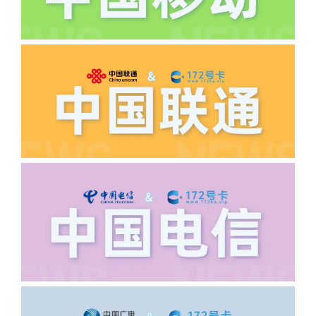
·5.我的返费为什么还没有到?
答:先核查首次是否按照宣传图所正常参
加活动充值，其次是否状态是否一直保持
正常，然后是核实是否是已过返费时间，
如以上都正常就联系平台客服单独查询。
·6.领卡时详细地址怎么写容易通过审核?
答:不要低于6个字。详细地址不要写带有
城市名字的路段，比如你的地址:上海市
浦东新区北京路33号，这样的地址就会
导致订单失败，因为在系统审核看来你在
上海怎么又写了个北京，不知道你在哪
里，所以直接订单失败。