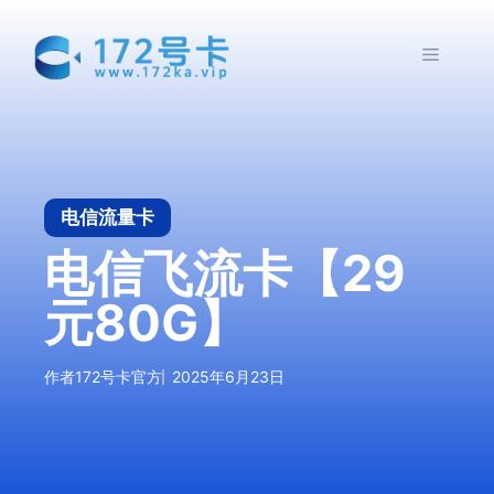
跳
至
菜
内
容
单
电信流量卡
电信飞流卡【29
元80G】
作者
172号卡官方
2025年6月23日