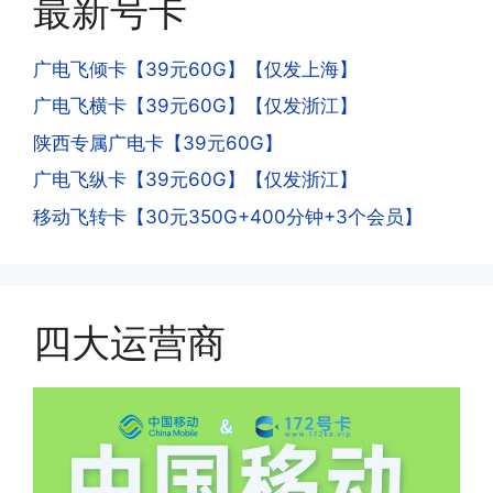
最新号卡
子拿到手机卡，他必须打很多电话才可以
是因为激活当月的流量会按照您激活剩余
去骗人。他必须注册很多APP才可以去骗
的天数折算到账，次月就会全额到账，留
人。他们是用专业设备插手机卡打的，所
广电飞倾卡【39元60G】【仅发上海】
意流量到账时间，避免在未到账之前使用
以会经常换卡槽换设备。所以基于这些特
广电飞横卡【39元60G】【仅发浙江】
超出额外扣费哦。
点，运营商系统会识别到，如果你有类似
陕西专属广电卡【39元60G】
的异常使用行为，就会让你二次认证。二
次认证是为了证明你本人在使用这张卡。
广电飞纵卡【39元60G】【仅发浙江】
一般二次认证的流程是本人使用这张卡的
·4.实际扣费月租
移动飞转卡【30元350G+400分钟+3个会员】
流量，通过运营商链接刷人脸，拍身份证
答:
件，来证明是本人在使用。具体可以网上
(1)首月扣费:电信是首月免费，联通是按
搜索关键词:断卡行动。
原套餐折算后扣费，移动是全月全价扣
费;具体可以参考详情图，每款产品扣费
四大运营商
有差异
(2)如下几种情况是不返费的:返费前停
机、关机、注销、违章单停、未再专属渠
道首充的情况下都是不能正常返费的并且
逾期不可补返费。