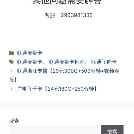
小哥处参加活动充值，后续充值就是任意
详细套餐，这就说明已激活成功!耗时一
渠道官方充值即可，支付宝，微信或者营
般10-30分钟，晚上激活就需要等第二天
业厅都可以;
客服：2963981335
早上才可以进行人工审核;快递激活的基
本上当时就可以操作成功;如果插卡还是
无法使用，可以关机重启或者拔插卡重新
·2.不用了，我想要注销怎么办?有没有合
试试。
约期?
答:联通和电信大部分支持异地注销，电
分
联通流量卡
信大部分都没有合约期，每一个卡的产品
·2.激活成功了，我怎么查套餐呢?
类
标
联通流量卡
、
联通流量卡推荐
、
联通飞豹卡
资料都有详细的注销流程和注意事项;
答:下载对应运营商的官方手机营业厅
签
联通浙江专属【29元300G+500分钟+视频会
APP,进行登录绑定，登录后可以在主页
查询到流量和话费是否正常到账;如果未
员】
到，耐心等待48小时后，再刷新app即
·3.注销后，会不会影响我的信誉?
广电飞千卡【24元180G+250分钟】
可;
答:不会的，提交注销后号码就会自动回
收，不影响你后续办理新卡。
·3.激活后话费和流量怎么没到?或者流量
搜索
少了?
·4.为什么手机卡刚激活60天内不能换手
搜索