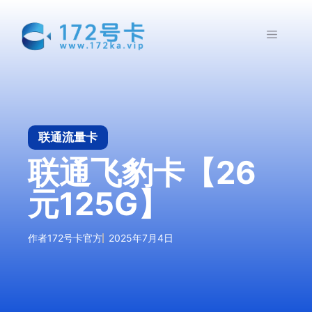
跳
至
菜
内
容
单
联通流量卡
联通飞豹卡【26
元125G】
作者
172号卡官方
2025年7月4日