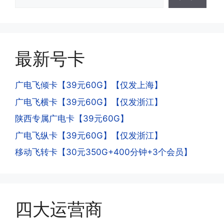
答:这是属于正常现象，属于刚激活到账
机和卡槽?不能频繁打电话?不能频繁注
延期，所有话费和流量会在72小时之内
册APP?
到账，仅针对首月才会延迟到账，次月起
答:这是为了打击电信诈骗。那些诈骗分
就是月初1-3号自动到账;查看流量少了，
子拿到手机卡，他必须打很多电话才可以
是因为激活当月的流量会按照您激活剩余
最新号卡
去骗人。他必须注册很多APP才可以去骗
的天数折算到账，次月就会全额到账，留
人。他们是用专业设备插手机卡打的，所
意流量到账时间，避免在未到账之前使用
以会经常换卡槽换设备。所以基于这些特
广电飞倾卡【39元60G】【仅发上海】
超出额外扣费哦。
点，运营商系统会识别到，如果你有类似
广电飞横卡【39元60G】【仅发浙江】
的异常使用行为，就会让你二次认证。二
次认证是为了证明你本人在使用这张卡。
陕西专属广电卡【39元60G】
一般二次认证的流程是本人使用这张卡的
·4.实际扣费月租
广电飞纵卡【39元60G】【仅发浙江】
流量，通过运营商链接刷人脸，拍身份证
答:
移动飞转卡【30元350G+400分钟+3个会员】
件，来证明是本人在使用。具体可以网上
(1)首月扣费:电信是首月免费，联通是按
搜索关键词:断卡行动。
原套餐折算后扣费，移动是全月全价扣
费;具体可以参考详情图，每款产品扣费
有差异
四大运营商
(2)如下几种情况是不返费的:返费前停
机、关机、注销、违章单停、未再专属渠