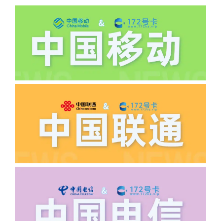
道首充的情况下都是不能正常返费的并且
逾期不可补返费。
·5.我的返费为什么还没有到?
答:先核查首次是否按照宣传图所正常参
加活动充值，其次是否状态是否一直保持
正常，然后是核实是否是已过返费时间，
如以上都正常就联系平台客服单独查询。
·6.领卡时详细地址怎么写容易通过审核?
答:不要低于6个字。详细地址不要写带有
城市名字的路段，比如你的地址:上海市
浦东新区北京路33号，这样的地址就会
导致订单失败，因为在系统审核看来你在
上海怎么又写了个北京，不知道你在哪