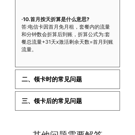
·10.首月按天折算是什么意思?
答:电信卡因首月免月租，套餐内的流量
和分钟数会折算后到账，折算公式为:套
餐总流量+31天x激活剩余天数=首月到账
流量。
二、领卡时的常见问题
·1.已经操作激活了怎么没有网?还不能使
三、领卡后的常见问题
用呢?
答:提交激活认证后，属于半激活状态，
·1.我该怎么缴费?
需要等待运营商人工审核，审核通过后就
答:仅首次充值需要在专属渠道或者快递
会下发短信到你的手机上，告知你办理的
其他问题需要解答