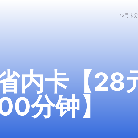
172号卡
省内卡【28
300分钟】