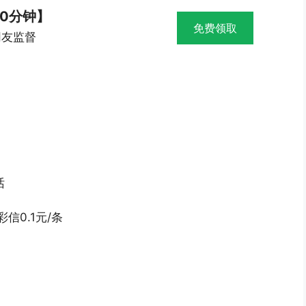
00分钟】
免费领取
网友监督
话
信0.1元/条