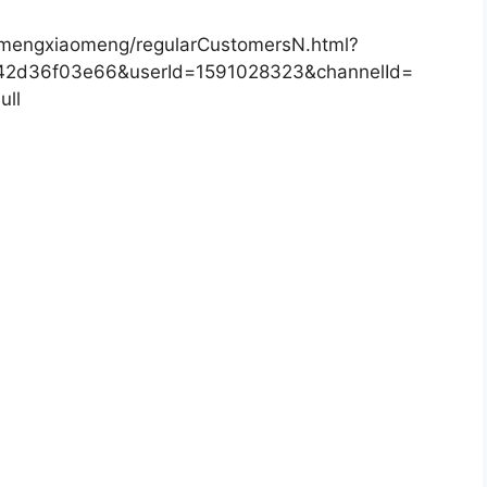
amengxiaomeng/regularCustomersN.html?
2d36f03e66&userId=1591028323&channelId=
ull