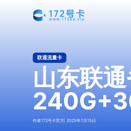
跳
至
内
容
联通流量卡
山东联通
240G+
作者
172号卡官方
2025年7月15日