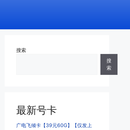
搜索
搜
索
最新号卡
广电飞倾卡【39元60G】【仅发上