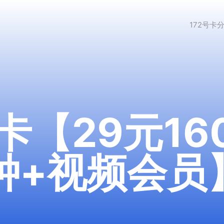
172号卡
卡【29元16
分钟+视频会员