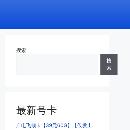
搜索
搜
索
最新号卡
广电飞倾卡【39元60G】【仅发上