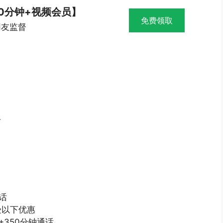
00分钟+视频会员】
免费领取
网友监督
话
通话
受以下优惠
+350分钟通话