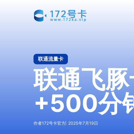
跳
至
内
容
联通流量卡
联通飞豚
+500
作者
172号卡官方
2025年7月19日