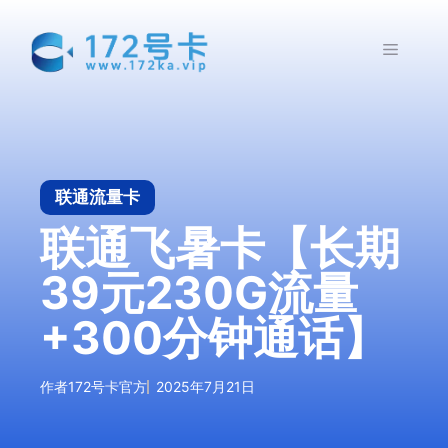
跳
至
菜
内
容
单
联通流量卡
联通飞暑卡【长期
39元230G流量
+300分钟通话】
作者
172号卡官方
2025年7月21日