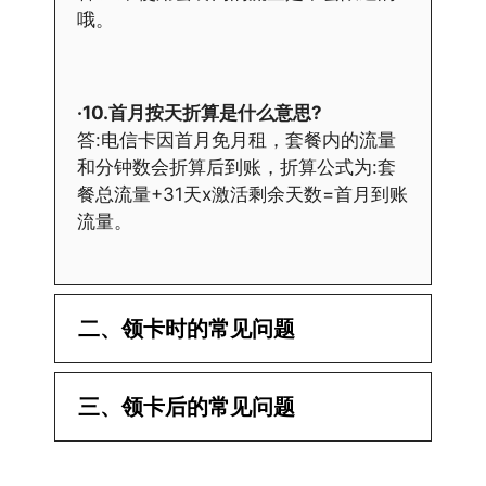
哦。
·10.首月按天折算是什么意思?
答:电信卡因首月免月租，套餐内的流量
和分钟数会折算后到账，折算公式为:套
餐总流量+31天x激活剩余天数=首月到账
流量。
二、领卡时的常见问题
·1.已经操作激活了怎么没有网?还不能使
三、领卡后的常见问题
用呢?
答:提交激活认证后，属于半激活状态，
·1.我该怎么缴费?
需要等待运营商人工审核，审核通过后就