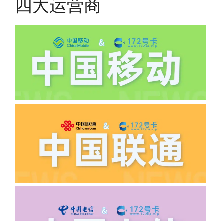
四大运营商
(2)如下几种情况是不返费的:返费前停
机、关机、注销、违章单停、未再专属渠
道首充的情况下都是不能正常返费的并且
逾期不可补返费。
·5.我的返费为什么还没有到?
答:先核查首次是否按照宣传图所正常参
加活动充值，其次是否状态是否一直保持
正常，然后是核实是否是已过返费时间，
如以上都正常就联系平台客服单独查询。
·6.领卡时详细地址怎么写容易通过审核?
答:不要低于6个字。详细地址不要写带有
城市名字的路段，比如你的地址:上海市
浦东新区北京路33号，这样的地址就会