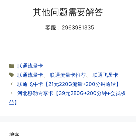
答:仅首次充值需要在专属渠道或者快递
会下发短信到你的手机上，告知你办理的
其他问题需要解答
小哥处参加活动充值，后续充值就是任意
详细套餐，这就说明已激活成功!耗时一
渠道官方充值即可，支付宝，微信或者营
般10-30分钟，晚上激活就需要等第二天
业厅都可以;
客服：2963981335
早上才可以进行人工审核;快递激活的基
本上当时就可以操作成功;如果插卡还是
无法使用，可以关机重启或者拔插卡重新
·2.不用了，我想要注销怎么办?有没有合
试试。
约期?
答:联通和电信大部分支持异地注销，电
分
联通流量卡
信大部分都没有合约期，每一个卡的产品
·2.激活成功了，我怎么查套餐呢?
类
标
联通流量卡
、
联通流量卡推荐
、
联通飞暑卡
资料都有详细的注销流程和注意事项;
答:下载对应运营商的官方手机营业厅
签
联通飞牛卡【21元220G流量+200分钟通话】
APP,进行登录绑定，登录后可以在主页
查询到流量和话费是否正常到账;如果未
河北移动专享卡【39元280G+200分钟+会员权
到，耐心等待48小时后，再刷新app即
·3.注销后，会不会影响我的信誉?
益】
可;
答:不会的，提交注销后号码就会自动回
收，不影响你后续办理新卡。
·3.激活后话费和流量怎么没到?或者流量
搜索