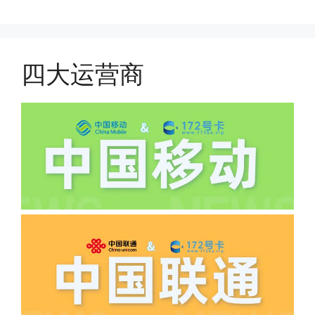
搜索关键词:断卡行动。
原套餐折算后扣费，移动是全月全价扣
费;具体可以参考详情图，每款产品扣费
有差异
四大运营商
(2)如下几种情况是不返费的:返费前停
机、关机、注销、违章单停、未再专属渠
道首充的情况下都是不能正常返费的并且
逾期不可补返费。
·5.我的返费为什么还没有到?
答:先核查首次是否按照宣传图所正常参
加活动充值，其次是否状态是否一直保持
正常，然后是核实是否是已过返费时间，
如以上都正常就联系平台客服单独查询。
·6.领卡时详细地址怎么写容易通过审核?