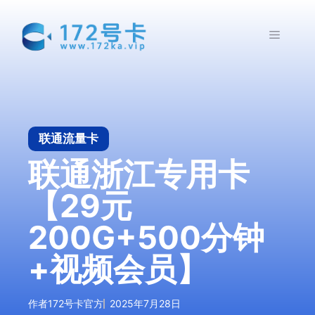
跳
至
菜
内
容
单
联通流量卡
联通浙江专用卡
【29元
200G+500分钟
+视频会员】
作者
172号卡官方
2025年7月28日