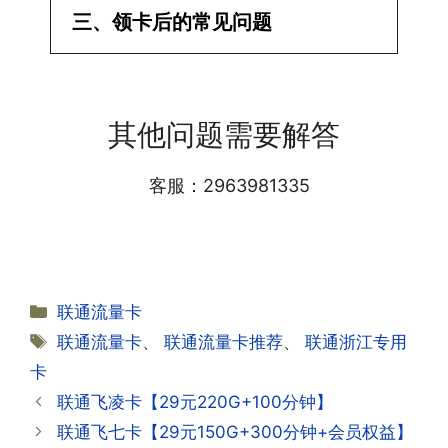
·1.已经操作激活了怎么没有网?还不能使
三、领卡后的常见问题
用呢?
答:提交激活认证后，属于半激活状态，
·1.我该怎么缴费?
需要等待运营商人工审核，审核通过后就
答:仅首次充值需要在专属渠道或者快递
会下发短信到你的手机上，告知你办理的
其他问题需要解答
小哥处参加活动充值，后续充值就是任意
详细套餐，这就说明已激活成功!耗时一
渠道官方充值即可，支付宝，微信或者营
般10-30分钟，晚上激活就需要等第二天
业厅都可以;
客服：2963981335
早上才可以进行人工审核;快递激活的基
本上当时就可以操作成功;如果插卡还是
无法使用，可以关机重启或者拔插卡重新
·2.不用了，我想要注销怎么办?有没有合
试试。
约期?
答:联通和电信大部分支持异地注销，电
分
联通流量卡
信大部分都没有合约期，每一个卡的产品
·2.激活成功了，我怎么查套餐呢?
类
标
联通流量卡
、
联通流量卡推荐
、
联通浙江专用
资料都有详细的注销流程和注意事项;
答:下载对应运营商的官方手机营业厅
签
卡
APP,进行登录绑定，登录后可以在主页
查询到流量和话费是否正常到账;如果未
联通飞凌卡【29元220G+100分钟】
到，耐心等待48小时后，再刷新app即
·3.注销后，会不会影响我的信誉?
联通飞七卡【29元150G+300分钟+会员权益】