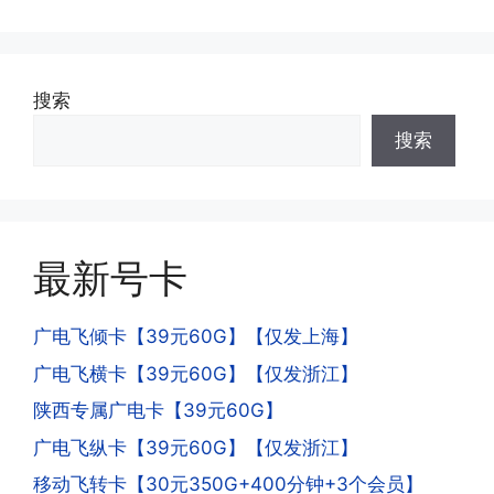
可;
答:不会的，提交注销后号码就会自动回
收，不影响你后续办理新卡。
·3.激活后话费和流量怎么没到?或者流量
搜索
少了?
·4.为什么手机卡刚激活60天内不能换手
搜索
答:这是属于正常现象，属于刚激活到账
机和卡槽?不能频繁打电话?不能频繁注
延期，所有话费和流量会在72小时之内
册APP?
到账，仅针对首月才会延迟到账，次月起
答:这是为了打击电信诈骗。那些诈骗分
就是月初1-3号自动到账;查看流量少了，
子拿到手机卡，他必须打很多电话才可以
是因为激活当月的流量会按照您激活剩余
最新号卡
去骗人。他必须注册很多APP才可以去骗
的天数折算到账，次月就会全额到账，留
人。他们是用专业设备插手机卡打的，所
意流量到账时间，避免在未到账之前使用
以会经常换卡槽换设备。所以基于这些特
广电飞倾卡【39元60G】【仅发上海】
超出额外扣费哦。
点，运营商系统会识别到，如果你有类似
广电飞横卡【39元60G】【仅发浙江】
的异常使用行为，就会让你二次认证。二
次认证是为了证明你本人在使用这张卡。
陕西专属广电卡【39元60G】
一般二次认证的流程是本人使用这张卡的
·4.实际扣费月租
广电飞纵卡【39元60G】【仅发浙江】
流量，通过运营商链接刷人脸，拍身份证
答:
移动飞转卡【30元350G+400分钟+3个会员】
件，来证明是本人在使用。具体可以网上
(1)首月扣费:电信是首月免费，联通是按