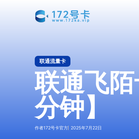
跳
至
内
容
联通流量卡
联通飞陌卡
分钟】
作者
172号卡官方
2025年7月22日