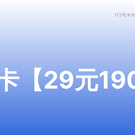
172号卡
【29元190