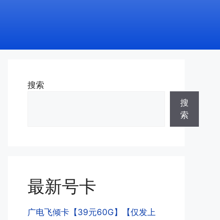
搜索
搜
索
最新号卡
广电飞倾卡【39元60G】【仅发上