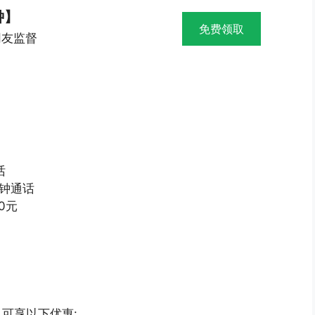
钟】
免费领取
网友监督
话
分钟通话
0元
可享以下优惠: