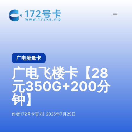
跳
至
菜
内
容
单
广电流量卡
广电飞楼卡【28
元350G+200分
钟】
作者
172号卡官方
2025年7月29日