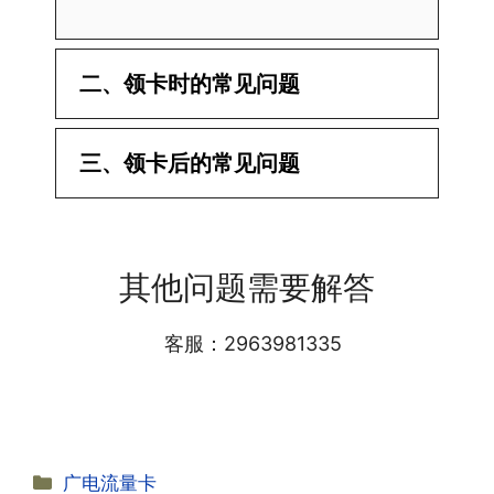
二、领卡时的常见问题
·1.已经操作激活了怎么没有网?还不能使
三、领卡后的常见问题
用呢?
答:提交激活认证后，属于半激活状态，
·1.我该怎么缴费?
需要等待运营商人工审核，审核通过后就
答:仅首次充值需要在专属渠道或者快递
会下发短信到你的手机上，告知你办理的
其他问题需要解答
小哥处参加活动充值，后续充值就是任意
详细套餐，这就说明已激活成功!耗时一
渠道官方充值即可，支付宝，微信或者营
般10-30分钟，晚上激活就需要等第二天
业厅都可以;
客服：2963981335
早上才可以进行人工审核;快递激活的基
本上当时就可以操作成功;如果插卡还是
无法使用，可以关机重启或者拔插卡重新
·2.不用了，我想要注销怎么办?有没有合
试试。
约期?
答:联通和电信大部分支持异地注销，电
分
广电流量卡
信大部分都没有合约期，每一个卡的产品