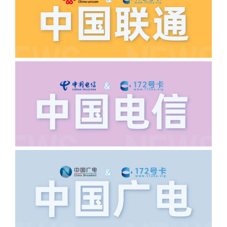
正常，然后是核实是否是已过返费时间，
如以上都正常就联系平台客服单独查询。
·6.领卡时详细地址怎么写容易通过审核?
答:不要低于6个字。详细地址不要写带有
城市名字的路段，比如你的地址:上海市
浦东新区北京路33号，这样的地址就会
导致订单失败，因为在系统审核看来你在
上海怎么又写了个北京，不知道你在哪
里，所以直接订单失败。