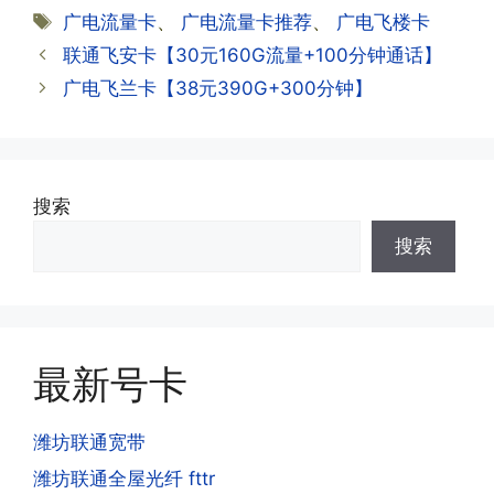
·2.激活成功了，我怎么查套餐呢?
类
标
广电流量卡
、
广电流量卡推荐
、
广电飞楼卡
资料都有详细的注销流程和注意事项;
答:下载对应运营商的官方手机营业厅
签
联通飞安卡【30元160G流量+100分钟通话】
APP,进行登录绑定，登录后可以在主页
查询到流量和话费是否正常到账;如果未
广电飞兰卡【38元390G+300分钟】
到，耐心等待48小时后，再刷新app即
·3.注销后，会不会影响我的信誉?
可;
答:不会的，提交注销后号码就会自动回
收，不影响你后续办理新卡。
搜索
·3.激活后话费和流量怎么没到?或者流量
搜索
少了?
·4.为什么手机卡刚激活60天内不能换手
答:这是属于正常现象，属于刚激活到账
机和卡槽?不能频繁打电话?不能频繁注
延期，所有话费和流量会在72小时之内
册APP?
到账，仅针对首月才会延迟到账，次月起
答:这是为了打击电信诈骗。那些诈骗分
就是月初1-3号自动到账;查看流量少了，
最新号卡
子拿到手机卡，他必须打很多电话才可以
是因为激活当月的流量会按照您激活剩余
去骗人。他必须注册很多APP才可以去骗
的天数折算到账，次月就会全额到账，留
人。他们是用专业设备插手机卡打的，所
潍坊联通宽带
意流量到账时间，避免在未到账之前使用
以会经常换卡槽换设备。所以基于这些特
潍坊联通全屋光纤 fttr
超出额外扣费哦。
点，运营商系统会识别到，如果你有类似