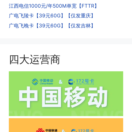
江西电信1000元/年500M单宽【FTTR】
的异常使用行为，就会让你二次认证。二
次认证是为了证明你本人在使用这张卡。
广电飞陵卡【39元60G】【仅发重庆】
一般二次认证的流程是本人使用这张卡的
·4.实际扣费月租
广电飞晚卡【39元60G】【仅发吉林】
流量，通过运营商链接刷人脸，拍身份证
答:
件，来证明是本人在使用。具体可以网上
(1)首月扣费:电信是首月免费，联通是按
搜索关键词:断卡行动。
原套餐折算后扣费，移动是全月全价扣
费;具体可以参考详情图，每款产品扣费
四大运营商
有差异
(2)如下几种情况是不返费的:返费前停
机、关机、注销、违章单停、未再专属渠
道首充的情况下都是不能正常返费的并且
逾期不可补返费。
·5.我的返费为什么还没有到?
答:先核查首次是否按照宣传图所正常参
加活动充值，其次是否状态是否一直保持