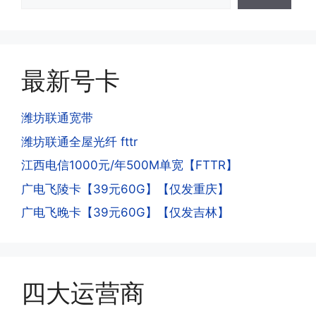
少了?
·4.为什么手机卡刚激活60天内不能换手
答:这是属于正常现象，属于刚激活到账
机和卡槽?不能频繁打电话?不能频繁注
延期，所有话费和流量会在72小时之内
册APP?
到账，仅针对首月才会延迟到账，次月起
答:这是为了打击电信诈骗。那些诈骗分
就是月初1-3号自动到账;查看流量少了，
最新号卡
子拿到手机卡，他必须打很多电话才可以
是因为激活当月的流量会按照您激活剩余
去骗人。他必须注册很多APP才可以去骗
的天数折算到账，次月就会全额到账，留
人。他们是用专业设备插手机卡打的，所
潍坊联通宽带
意流量到账时间，避免在未到账之前使用
以会经常换卡槽换设备。所以基于这些特
潍坊联通全屋光纤 fttr
超出额外扣费哦。
点，运营商系统会识别到，如果你有类似
江西电信1000元/年500M单宽【FTTR】
的异常使用行为，就会让你二次认证。二
次认证是为了证明你本人在使用这张卡。
广电飞陵卡【39元60G】【仅发重庆】
一般二次认证的流程是本人使用这张卡的
·4.实际扣费月租
广电飞晚卡【39元60G】【仅发吉林】
流量，通过运营商链接刷人脸，拍身份证
答:
件，来证明是本人在使用。具体可以网上
(1)首月扣费:电信是首月免费，联通是按
搜索关键词:断卡行动。
原套餐折算后扣费，移动是全月全价扣
费;具体可以参考详情图，每款产品扣费
四大运营商
有差异
(2)如下几种情况是不返费的:返费前停