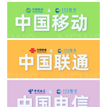
机、关机、注销、违章单停、未再专属渠
道首充的情况下都是不能正常返费的并且
逾期不可补返费。
·5.我的返费为什么还没有到?
答:先核查首次是否按照宣传图所正常参
加活动充值，其次是否状态是否一直保持
正常，然后是核实是否是已过返费时间，
如以上都正常就联系平台客服单独查询。
·6.领卡时详细地址怎么写容易通过审核?
答:不要低于6个字。详细地址不要写带有
城市名字的路段，比如你的地址:上海市
浦东新区北京路33号，这样的地址就会
导致订单失败，因为在系统审核看来你在