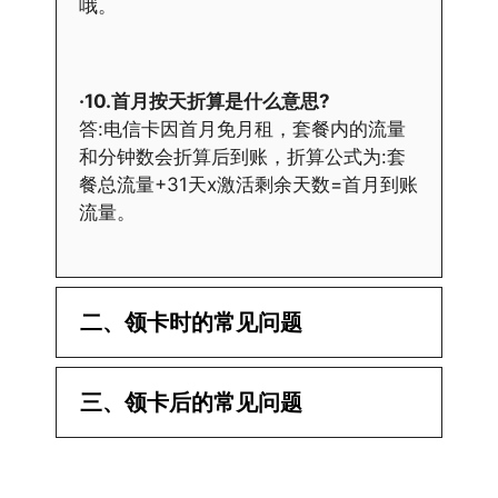
哦。
·10.首月按天折算是什么意思?
答:电信卡因首月免月租，套餐内的流量
和分钟数会折算后到账，折算公式为:套
餐总流量+31天x激活剩余天数=首月到账
流量。
二、领卡时的常见问题
·1.已经操作激活了怎么没有网?还不能使
三、领卡后的常见问题
用呢?
答:提交激活认证后，属于半激活状态，
·1.我该怎么缴费?
需要等待运营商人工审核，审核通过后就