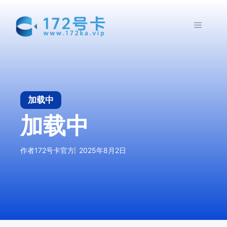
跳
至
菜
内
容
单
加载中
加载中
作者
172号卡官方
2025年8月2日