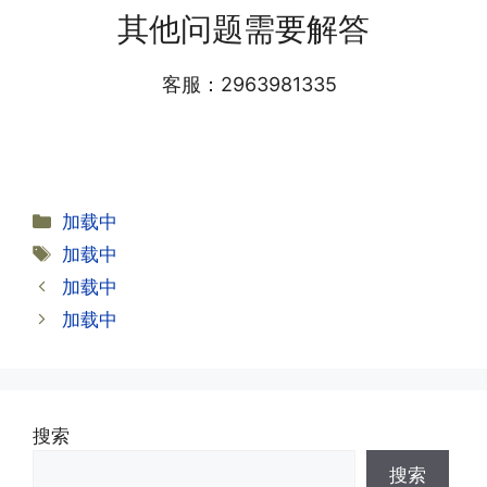
答:仅首次充值需要在专属渠道或者快递
会下发短信到你的手机上，告知你办理的
其他问题需要解答
小哥处参加活动充值，后续充值就是任意
详细套餐，这就说明已激活成功!耗时一
渠道官方充值即可，支付宝，微信或者营
般10-30分钟，晚上激活就需要等第二天
业厅都可以;
客服：2963981335
早上才可以进行人工审核;快递激活的基
本上当时就可以操作成功;如果插卡还是
无法使用，可以关机重启或者拔插卡重新
·2.不用了，我想要注销怎么办?有没有合
试试。
约期?
答:联通和电信大部分支持异地注销，电
分
加载中
信大部分都没有合约期，每一个卡的产品
·2.激活成功了，我怎么查套餐呢?
类
标
加载中
资料都有详细的注销流程和注意事项;
答:下载对应运营商的官方手机营业厅
签
加载中
APP,进行登录绑定，登录后可以在主页
查询到流量和话费是否正常到账;如果未
加载中
到，耐心等待48小时后，再刷新app即
·3.注销后，会不会影响我的信誉?
可;
答:不会的，提交注销后号码就会自动回
收，不影响你后续办理新卡。
搜索
·3.激活后话费和流量怎么没到?或者流量
搜索