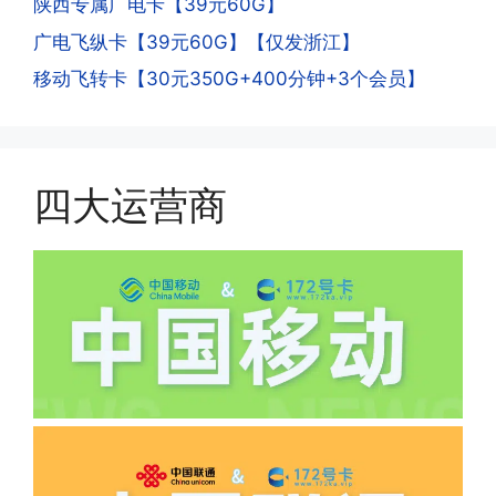
陕西专属广电卡【39元60G】
流量，通过运营商链接刷人脸，拍身份证
答:
广电飞纵卡【39元60G】【仅发浙江】
件，来证明是本人在使用。具体可以网上
(1)首月扣费:电信是首月免费，联通是按
搜索关键词:断卡行动。
移动飞转卡【30元350G+400分钟+3个会员】
原套餐折算后扣费，移动是全月全价扣
费;具体可以参考详情图，每款产品扣费
有差异
(2)如下几种情况是不返费的:返费前停
机、关机、注销、违章单停、未再专属渠
四大运营商
道首充的情况下都是不能正常返费的并且
逾期不可补返费。
·5.我的返费为什么还没有到?
答:先核查首次是否按照宣传图所正常参
加活动充值，其次是否状态是否一直保持
正常，然后是核实是否是已过返费时间，
如以上都正常就联系平台客服单独查询。