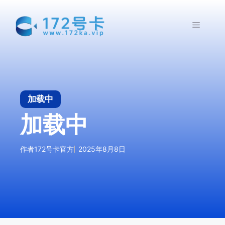
跳
至
菜
内
容
单
加载中
加载中
作者
172号卡官方
2025年8月8日