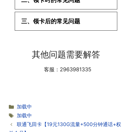
二、领卡时的常见问题
·1.已经操作激活了怎么没有网?还不能使
三、领卡后的常见问题
用呢?
答:提交激活认证后，属于半激活状态，
·1.我该怎么缴费?
需要等待运营商人工审核，审核通过后就
答:仅首次充值需要在专属渠道或者快递
会下发短信到你的手机上，告知你办理的
其他问题需要解答
小哥处参加活动充值，后续充值就是任意
详细套餐，这就说明已激活成功!耗时一
渠道官方充值即可，支付宝，微信或者营
般10-30分钟，晚上激活就需要等第二天
业厅都可以;
客服：2963981335
早上才可以进行人工审核;快递激活的基
本上当时就可以操作成功;如果插卡还是
无法使用，可以关机重启或者拔插卡重新
·2.不用了，我想要注销怎么办?有没有合
试试。
约期?
答:联通和电信大部分支持异地注销，电
分
加载中
信大部分都没有合约期，每一个卡的产品
·2.激活成功了，我怎么查套餐呢?
类
标
加载中
资料都有详细的注销流程和注意事项;
答:下载对应运营商的官方手机营业厅
签
联通飞田卡【19元130G流量+500分钟通话+权
APP,进行登录绑定，登录后可以在主页