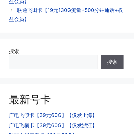
查询到流量和话费是否正常到账;如果未
益会员】
到，耐心等待48小时后，再刷新app即
·3.注销后，会不会影响我的信誉?
联通飞田卡【19元130G流量+500分钟通话+权
可;
答:不会的，提交注销后号码就会自动回
益会员】
收，不影响你后续办理新卡。
·3.激活后话费和流量怎么没到?或者流量
少了?
·4.为什么手机卡刚激活60天内不能换手
搜索
答:这是属于正常现象，属于刚激活到账
机和卡槽?不能频繁打电话?不能频繁注
搜索
延期，所有话费和流量会在72小时之内
册APP?
到账，仅针对首月才会延迟到账，次月起
答:这是为了打击电信诈骗。那些诈骗分
就是月初1-3号自动到账;查看流量少了，
子拿到手机卡，他必须打很多电话才可以
是因为激活当月的流量会按照您激活剩余
去骗人。他必须注册很多APP才可以去骗
的天数折算到账，次月就会全额到账，留
人。他们是用专业设备插手机卡打的，所
最新号卡
意流量到账时间，避免在未到账之前使用
以会经常换卡槽换设备。所以基于这些特
超出额外扣费哦。
点，运营商系统会识别到，如果你有类似
广电飞倾卡【39元60G】【仅发上海】
的异常使用行为，就会让你二次认证。二
次认证是为了证明你本人在使用这张卡。
广电飞横卡【39元60G】【仅发浙江】
一般二次认证的流程是本人使用这张卡的
·4.实际扣费月租