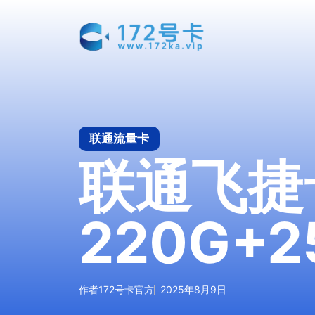
跳
至
内
容
联通流量卡
联通飞捷卡
220G+
作者
172号卡官方
2025年8月9日