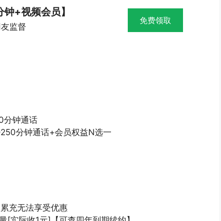
0分钟+视频会员】
免费领取
网友监督
00分钟通话
+250分钟通话+会员权益N选一
 累充无法享受优惠
流量[实际收1元]【可查四年到期续约】