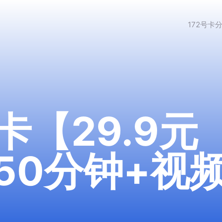
172号卡
【29.9元
250分钟+视