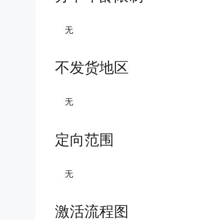
无
不发货地区
无
定向范围
无
激活流程图