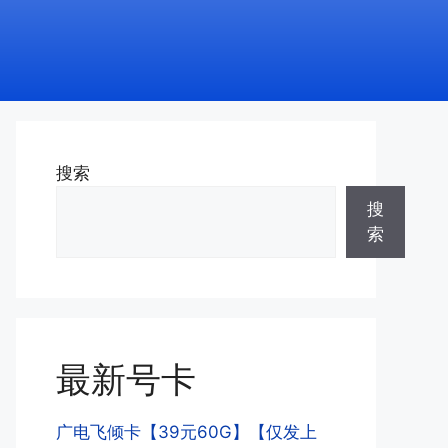
搜索
搜
索
最新号卡
广电飞倾卡【39元60G】【仅发上