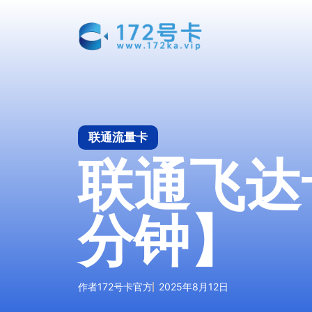
跳
至
内
容
联通流量卡
联通飞达卡
分钟】
作者
172号卡官方
2025年8月12日