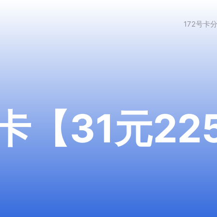
172号卡
【31元225