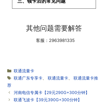
三、领卡后的常见问题
用呢?
答:提交激活认证后，属于半激活状态，
·1.我该怎么缴费?
需要等待运营商人工审核，审核通过后就
答:仅首次充值需要在专属渠道或者快递
会下发短信到你的手机上，告知你办理的
其他问题需要解答
小哥处参加活动充值，后续充值就是任意
详细套餐，这就说明已激活成功!耗时一
渠道官方充值即可，支付宝，微信或者营
般10-30分钟，晚上激活就需要等第二天
业厅都可以;
客服：2963981335
早上才可以进行人工审核;快递激活的基
本上当时就可以操作成功;如果插卡还是
无法使用，可以关机重启或者拔插卡重新
·2.不用了，我想要注销怎么办?有没有合
试试。
约期?
答:联通和电信大部分支持异地注销，电
分
联通流量卡
信大部分都没有合约期，每一个卡的产品
·2.激活成功了，我怎么查套餐呢?
类
标
联通广东专享卡
、
联通流量卡
、
联通流量卡推
资料都有详细的注销流程和注意事项;
答:下载对应运营商的官方手机营业厅
签
荐
APP,进行登录绑定，登录后可以在主页
查询到流量和话费是否正常到账;如果未
河南电信专属卡【29元290G+300分钟】
到，耐心等待48小时后，再刷新app即
·3.注销后，会不会影响我的信誉?
联通飞波卡【39元390G+300分钟】
可;
答:不会的，提交注销后号码就会自动回