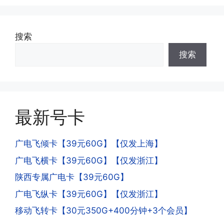
收，不影响你后续办理新卡。
·3.激活后话费和流量怎么没到?或者流量
搜索
少了?
·4.为什么手机卡刚激活60天内不能换手
搜索
答:这是属于正常现象，属于刚激活到账
机和卡槽?不能频繁打电话?不能频繁注
延期，所有话费和流量会在72小时之内
册APP?
到账，仅针对首月才会延迟到账，次月起
答:这是为了打击电信诈骗。那些诈骗分
就是月初1-3号自动到账;查看流量少了，
子拿到手机卡，他必须打很多电话才可以
是因为激活当月的流量会按照您激活剩余
最新号卡
去骗人。他必须注册很多APP才可以去骗
的天数折算到账，次月就会全额到账，留
人。他们是用专业设备插手机卡打的，所
意流量到账时间，避免在未到账之前使用
以会经常换卡槽换设备。所以基于这些特
广电飞倾卡【39元60G】【仅发上海】
超出额外扣费哦。
点，运营商系统会识别到，如果你有类似
广电飞横卡【39元60G】【仅发浙江】
的异常使用行为，就会让你二次认证。二
次认证是为了证明你本人在使用这张卡。
陕西专属广电卡【39元60G】
一般二次认证的流程是本人使用这张卡的
·4.实际扣费月租
广电飞纵卡【39元60G】【仅发浙江】
流量，通过运营商链接刷人脸，拍身份证
答:
移动飞转卡【30元350G+400分钟+3个会员】
件，来证明是本人在使用。具体可以网上
(1)首月扣费:电信是首月免费，联通是按