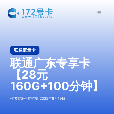
跳
至
菜
内
容
单
联通流量卡
联通广东专享卡
【28元
160G+100分钟】
作者
172号卡官方
2025年8月19日