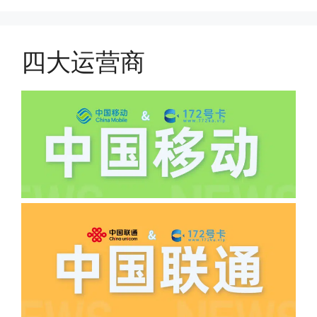
搜索关键词:断卡行动。
原套餐折算后扣费，移动是全月全价扣
费;具体可以参考详情图，每款产品扣费
有差异
四大运营商
(2)如下几种情况是不返费的:返费前停
机、关机、注销、违章单停、未再专属渠
道首充的情况下都是不能正常返费的并且
逾期不可补返费。
·5.我的返费为什么还没有到?
答:先核查首次是否按照宣传图所正常参
加活动充值，其次是否状态是否一直保持
正常，然后是核实是否是已过返费时间，
如以上都正常就联系平台客服单独查询。
·6.领卡时详细地址怎么写容易通过审核?