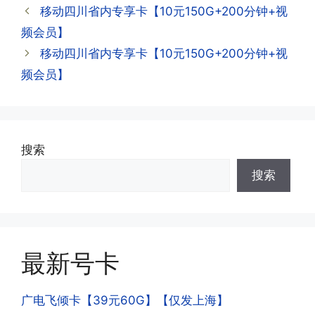
签
移动四川省内专享卡【10元150G+200分钟+视
APP,进行登录绑定，登录后可以在主页
查询到流量和话费是否正常到账;如果未
频会员】
到，耐心等待48小时后，再刷新app即
·3.注销后，会不会影响我的信誉?
移动四川省内专享卡【10元150G+200分钟+视
可;
答:不会的，提交注销后号码就会自动回
频会员】
收，不影响你后续办理新卡。
·3.激活后话费和流量怎么没到?或者流量
少了?
·4.为什么手机卡刚激活60天内不能换手
搜索
答:这是属于正常现象，属于刚激活到账
机和卡槽?不能频繁打电话?不能频繁注
搜索
延期，所有话费和流量会在72小时之内
册APP?
到账，仅针对首月才会延迟到账，次月起
答:这是为了打击电信诈骗。那些诈骗分
就是月初1-3号自动到账;查看流量少了，
子拿到手机卡，他必须打很多电话才可以
是因为激活当月的流量会按照您激活剩余
去骗人。他必须注册很多APP才可以去骗
的天数折算到账，次月就会全额到账，留
人。他们是用专业设备插手机卡打的，所
最新号卡
意流量到账时间，避免在未到账之前使用
以会经常换卡槽换设备。所以基于这些特
超出额外扣费哦。
点，运营商系统会识别到，如果你有类似
广电飞倾卡【39元60G】【仅发上海】
的异常使用行为，就会让你二次认证。二