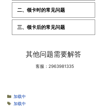
二、领卡时的常见问题
·1.已经操作激活了怎么没有网?还不能使
三、领卡后的常见问题
用呢?
答:提交激活认证后，属于半激活状态，
·1.我该怎么缴费?
需要等待运营商人工审核，审核通过后就
答:仅首次充值需要在专属渠道或者快递
会下发短信到你的手机上，告知你办理的
其他问题需要解答
小哥处参加活动充值，后续充值就是任意
详细套餐，这就说明已激活成功!耗时一
渠道官方充值即可，支付宝，微信或者营
般10-30分钟，晚上激活就需要等第二天
业厅都可以;
客服：2963981335
早上才可以进行人工审核;快递激活的基
本上当时就可以操作成功;如果插卡还是
无法使用，可以关机重启或者拔插卡重新
·2.不用了，我想要注销怎么办?有没有合
试试。
约期?
答:联通和电信大部分支持异地注销，电
分
加载中
信大部分都没有合约期，每一个卡的产品
·2.激活成功了，我怎么查套餐呢?
类
标
加载中
资料都有详细的注销流程和注意事项;
答:下载对应运营商的官方手机营业厅