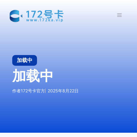
跳
至
菜
内
容
单
加载中
加载中
作者
172号卡官方
2025年8月22日