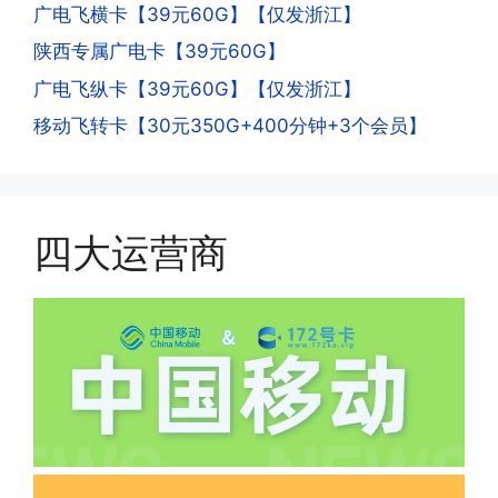
次认证是为了证明你本人在使用这张卡。
广电飞横卡【39元60G】【仅发浙江】
一般二次认证的流程是本人使用这张卡的
·4.实际扣费月租
陕西专属广电卡【39元60G】
流量，通过运营商链接刷人脸，拍身份证
答:
广电飞纵卡【39元60G】【仅发浙江】
件，来证明是本人在使用。具体可以网上
(1)首月扣费:电信是首月免费，联通是按
搜索关键词:断卡行动。
移动飞转卡【30元350G+400分钟+3个会员】
原套餐折算后扣费，移动是全月全价扣
费;具体可以参考详情图，每款产品扣费
有差异
(2)如下几种情况是不返费的:返费前停
机、关机、注销、违章单停、未再专属渠
四大运营商
道首充的情况下都是不能正常返费的并且
逾期不可补返费。
·5.我的返费为什么还没有到?
答:先核查首次是否按照宣传图所正常参
加活动充值，其次是否状态是否一直保持
正常，然后是核实是否是已过返费时间，